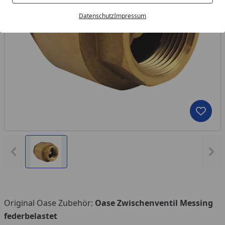
Datenschutz
Impressum
Produk
Vorheriges Bild anzeigen
Näc
Original Oase Zubehör:
Oase Zwischenventil Messing
federbelastet