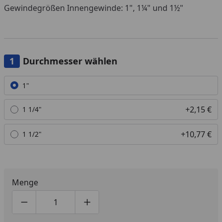
Gewindegrößen Innengewinde: 1", 1¼" und 1½"
Durchmesser wählen
Alle anzeigen (3)
1"
+2,15 €
1 1/4"
+10,77 €
1 1/2"
Menge
Produktmenge um eins verringern
Produktmenge manuell eingeben
Produktmenge um eins erhöhen