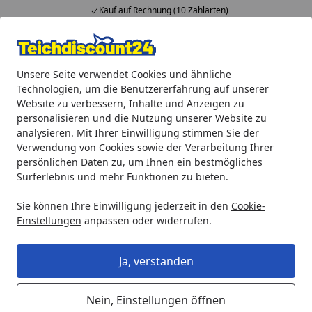
Kauf auf Rechnung (10 Zahlarten)
Alle Produkte
Mein Konto
Wunschl
Ein
Unsere Seite verwendet Cookies und ähnliche
4,92
/ 5
Suchen
Technologien, um die Benutzererfahrung auf unserer
Website zu verbessern, Inhalte und Anzeigen zu
Oase Zwischenventil Messing federbelastet
personalisieren und die Nutzung unserer Website zu
Startseite
analysieren. Mit Ihrer Einwilligung stimmen Sie der
Oase Zwischenventil Messing
Verwendung von Cookies sowie der Verarbeitung Ihrer
federbelastet
persönlichen Daten zu, um Ihnen ein bestmögliches
Surferlebnis und mehr Funktionen zu bieten.
Sie können Ihre Einwilligung jederzeit in den
Cookie-
Einstellungen
anpassen oder widerrufen.
Ja, verstanden
Nein, Einstellungen öffnen