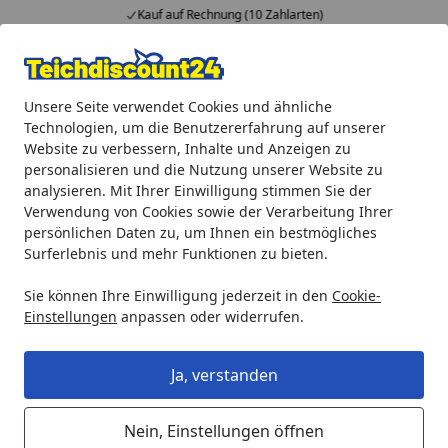
Kauf auf Rechnung (10 Zahlarten)
Alle Produkte
Mein Konto
Wunschl
Ein
Unsere Seite verwendet Cookies und ähnliche
4,92
/ 5
Suchen
Technologien, um die Benutzererfahrung auf unserer
Website zu verbessern, Inhalte und Anzeigen zu
Oase Aquarius Universal Expert 21000
personalisieren und die Nutzung unserer Website zu
Startseite
analysieren. Mit Ihrer Einwilligung stimmen Sie der
Oase Aquarius Universal Expert
Verwendung von Cookies sowie der Verarbeitung Ihrer
21000
persönlichen Daten zu, um Ihnen ein bestmögliches
Surferlebnis und mehr Funktionen zu bieten.
Sie können Ihre Einwilligung jederzeit in den
Cookie-
Einstellungen
anpassen oder widerrufen.
Ja, verstanden
Nein, Einstellungen öffnen