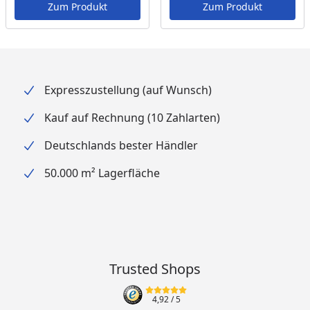
Zum Produkt
Zum Produkt
mit der Oase Profinaut 21
Oase hat bei einigen Pumpenmodellen die
Bezeichnung geändert. Die Pumpe Oase Aquarius
Universal 21000 ist baugleich mit der Pumpe Oase
Profinaut 21.
Expresszustellung (auf Wunsch)
Kauf auf Rechnung (10 Zahlarten)
Deutschlands bester Händler
50.000 m² Lagerfläche
Trusted Shops
4,92
/ 5