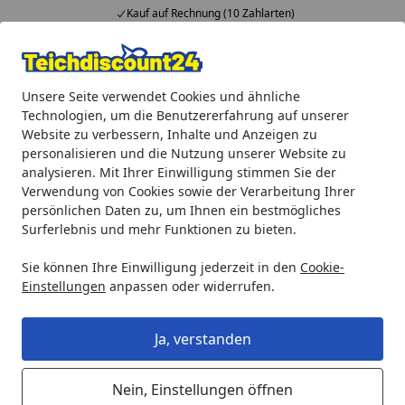
Kauf auf Rechnung (10 Zahlarten)
…
Alle Produkte
Mein Konto
Wunschl
Ein
Unsere Seite verwendet Cookies und ähnliche
4,92
/ 5
Suchen
Technologien, um die Benutzererfahrung auf unserer
Website zu verbessern, Inhalte und Anzeigen zu
Teichprodukte
Teichbau
Teichfolien und Teichvliese
O
personalisieren und die Nutzung unserer Website zu
Startseite
analysieren. Mit Ihrer Einwilligung stimmen Sie der
Oase PVC-Teichfolie Alfafol 0,5 mm
Verwendung von Cookies sowie der Verarbeitung Ihrer
Pre-Packed-zugeschnittene Größen
persönlichen Daten zu, um Ihnen ein bestmögliches
Surferlebnis und mehr Funktionen zu bieten.
Sie können Ihre Einwilligung jederzeit in den
Cookie-
Einstellungen
anpassen oder widerrufen.
Ja, verstanden
Nein, Einstellungen öffnen