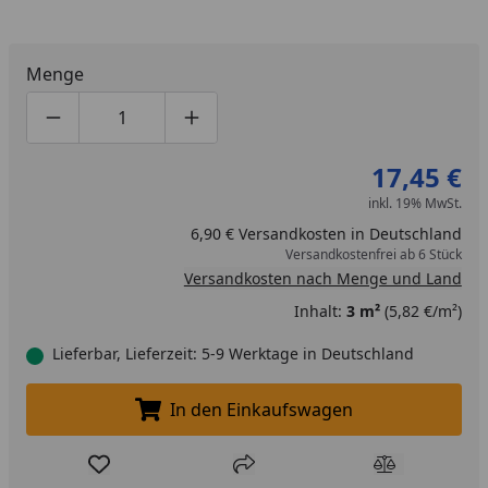
Menge
Produktmenge um eins verringern
Produktmenge manuell eingeben
Produktmenge um eins erhöhen
17,45 €
inkl. 19% MwSt.
6,90 € Versandkosten in Deutschland
Versandkostenfrei ab 6 Stück
Versandkosten nach Menge und Land
Inhalt:
3 m²
(5,82 €/m²)
Lieferbar, Lieferzeit: 5-9 Werktage in Deutschland
In den Einkaufswagen
In den Einkaufswagen legen
Produkt zur Wunschliste hinzufügen
Teilen
Produkt Ver