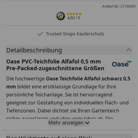
Artikel-Nr.: 3176009
4,92
/ 5
Trusted Shops Käuferschutz
Detailbeschreibung
Oase PVC-Teichfolie Alfafol 0,5 mm
Pre-Packed-zugeschnittene Größen
Die hochwertige
Oase Teichfolie Alfafol schwarz 0,5
mm
bildet eine erstklassige Grundlage für Ihre
persönliche Teichanlage. Sie ist hervorragend
geeignet zur Gestaltung von individuellen Flach- und
Tiefenzonen. Dabei dichtet sie Ihren Gartenteich
sicher, zuverlässig und über viele Jahre ab. Die
Mehr anzeigen
einschichtige, schwarze Teichfolie ist aus regenerat-
und kadmiumfreiem PVC hergestellt. Sie besitzt