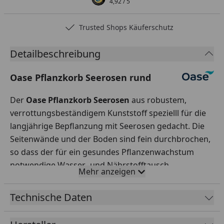
4,92
/ 5
Trusted Shops Käuferschutz
Detailbeschreibung
Oase Pflanzkorb Seerosen rund
Der
Oase Pflanzkorb Seerosen
aus robustem,
verrottungsbeständigem Kunststoff spezielll für die
langjährige Bepflanzung mit Seerosen gedacht.
Die
Seitenwände und der Boden
sind fein durchbrochen,
so dass der für ein gesundes Pflanzenwachstum
notwendige Wasser- und Nährstofftausch
Mehr anzeigen
ungehindert stattfinden kann. Dieser Pflanzkorb hat
einen Durchmesser von 40 Zentimeter und eine Höhe
Technische Daten
von 28 Zentimeter.