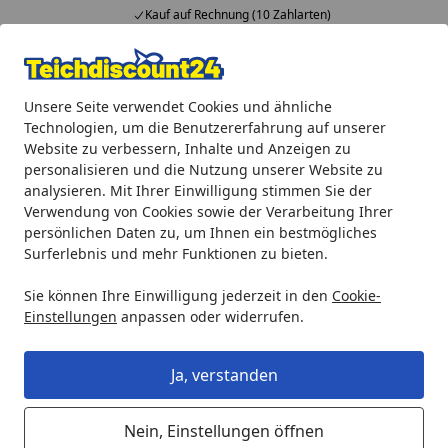
Kauf auf Rechnung (10 Zahlarten)
Alle Produkte
Mein Konto
Wunschl
Ein
Unsere Seite verwendet Cookies und ähnliche
4,92
/ 5
Suchen
Technologien, um die Benutzererfahrung auf unserer
Website zu verbessern, Inhalte und Anzeigen zu
Teichprodukte
Teichbau
Pflanzenzubehör
Oase Pflanz
personalisieren und die Nutzung unserer Website zu
Startseite
analysieren. Mit Ihrer Einwilligung stimmen Sie der
Oase Pflanzkorb Seerosen rund
Verwendung von Cookies sowie der Verarbeitung Ihrer
persönlichen Daten zu, um Ihnen ein bestmögliches
5
(1 Bewertung)
Surferlebnis und mehr Funktionen zu bieten.
Sie können Ihre Einwilligung jederzeit in den
Cookie-
Einstellungen
anpassen oder widerrufen.
Ja, verstanden
Nein, Einstellungen öffnen