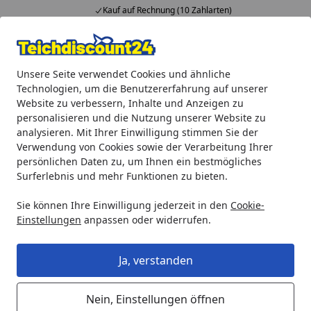
Kauf auf Rechnung (10 Zahlarten)
Alle Produkte
Mein Konto
Wunschl
Ein
Unsere Seite verwendet Cookies und ähnliche
4,92
/ 5
Suchen
Technologien, um die Benutzererfahrung auf unserer
Website zu verbessern, Inhalte und Anzeigen zu
Oase Puffer für Aquarius Fountain Set 5500-7500 (43294)
personalisieren und die Nutzung unserer Website zu
Startseite
analysieren. Mit Ihrer Einwilligung stimmen Sie der
Oase Puffer für Aquarius Fountain
Verwendung von Cookies sowie der Verarbeitung Ihrer
Set 5500-7500 (43294)
persönlichen Daten zu, um Ihnen ein bestmögliches
Surferlebnis und mehr Funktionen zu bieten.
Sie können Ihre Einwilligung jederzeit in den
Cookie-
Einstellungen
anpassen oder widerrufen.
Ja, verstanden
Nein, Einstellungen öffnen