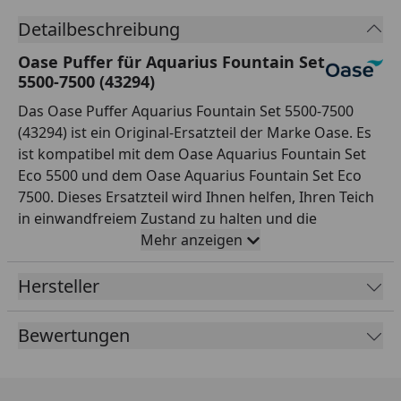
Detailbeschreibung
Oase Puffer für Aquarius Fountain Set
5500-7500 (43294)
Das Oase Puffer Aquarius Fountain Set 5500-7500
(43294) ist ein Original-Ersatzteil der Marke Oase. Es
ist kompatibel mit dem Oase Aquarius Fountain Set
Eco 5500 und dem Oase Aquarius Fountain Set Eco
7500. Dieses Ersatzteil wird Ihnen helfen, Ihren Teich
in einwandfreiem Zustand zu halten und die
Haltbarkeit und Performance Ihrer Teichpumpe zu
Mehr anzeigen
gewährleisten. Mit diesem Ersatzteil steht Ihnen ein
hochwertiges Produkt zur Verfügung, das Ihren Teich
Hersteller
für viele Jahre in einwandfreiem Zustand erhalten
wird.
Bewertungen