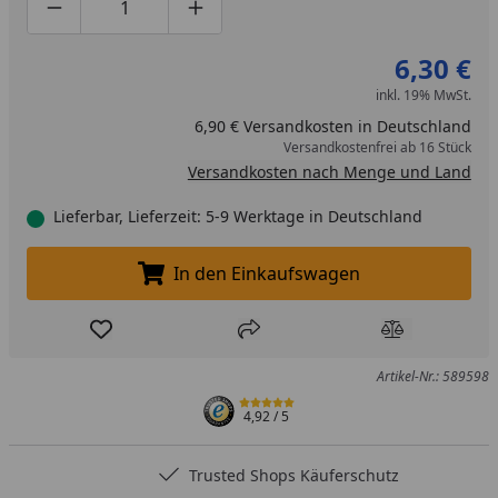
Produktmenge um eins verringern
Produktmenge manuell eingeben
Produktmenge um eins erhöhen
6,30 €
inkl. 19% MwSt.
6,90 € Versandkosten in Deutschland
Versandkostenfrei ab 16 Stück
Versandkosten nach Menge und Land
Lieferbar, Lieferzeit: 5-9 Werktage in Deutschland
In den Einkaufswagen
In den Einkaufswagen legen
Produkt zur Wunschliste hinzufügen
Teilen
Produkt Ver
Artikel-Nr.: 589598
4,92
/ 5
Trusted Shops Käuferschutz