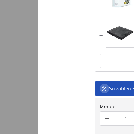
You
eo
So zahlen 
Menge
Produktmen
Pro