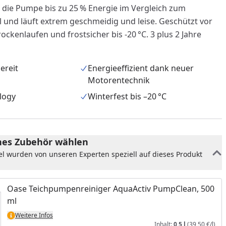
 die Pumpe bis zu 25 % Energie im Vergleich zum
und läuft extrem geschmeidig und leise. Geschützt vor
ockenlaufen und frostsicher bis -20 °C. 3 plus 2 Jahre
ereit
Energieeffizient dank neuer
Motorentechnik
logy
Winterfest bis –20 °C
es Zubehör wählen
el wurden von unseren Experten speziell auf dieses Produkt
nzufügen
Oase Teichpumpenreiniger AquaActiv PumpClean, 500
ml
Weitere Infos
Inhalt:
0,5 l
(39,50 €/l)