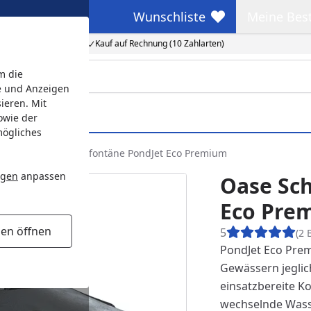
Wunschliste
Meine Bes
Wunschliste
Meine Beste
Kauf auf Rechnung (10 Zahlarten)
m die
e und Anzeigen
ieren. Mit
owie der
mögliches
e
Oase Schwimmfontäne PondJet Eco Premium
ngen
anpassen
Oase Sc
Eco Pre
gen öffnen
5
(2 
PondJet Eco Prem
Gewässern jeglich
einsatzbereite Ko
wechselnde Wasse