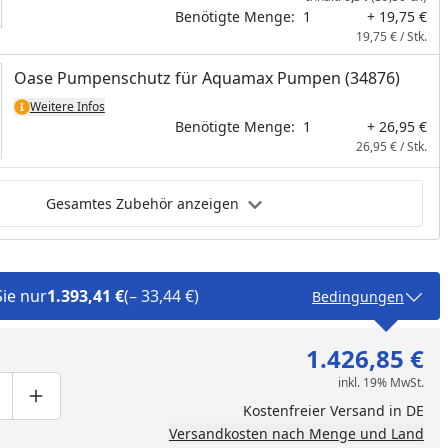
tube-Video
Benötigte Menge:
1
+ 19,75 €
19,75 € / Stk.
Oase Pumpenschutz für Aquamax Pumpen (34876)
Weitere Infos
Benötigte Menge:
1
+ 26,95 €
26,95 € / Stk.
Gesamtes Zubehör anzeigen
Sie nur
1.393,41 €
(– 33,44 €)
Bedingungen
1.426,85 €
inkl. 19% MwSt.
ge um eins verringern
duktmenge manuell eingeben
Produktmenge um eins erhöhen
Kostenfreier Versand in DE
Versandkosten nach Menge und Land