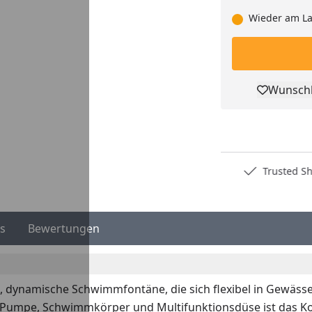
Wieder am La
Wunschl
Pro
Deutschlands bester Händler
Trusted S
s
Bewertungen
, dynamische Schwimmfontäne, die sich flexibel in Gewässer
it Pumpe, Schwimmkörper und Multifunktionsdüse ist das Ko