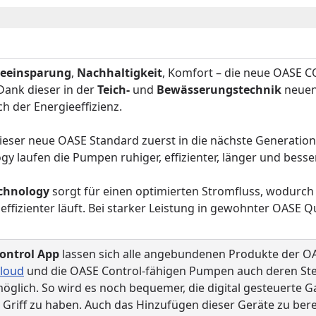
ieeinsparung
,
Nachhaltigkeit
, Komfort – die neue OASE C
ank dieser in der
Teich-
und
Bewässerungstechnik
neue
ch der Energieeffizienz.
dieser neue OASE Standard zuerst in die nächste Generatio
y laufen die Pumpen ruhiger, effizienter, länger und besse
chnology
sorgt für einen optimierten Stromfluss, wodurch 
 effizienter läuft. Bei starker Leistung in gewohnter OASE Q
ontrol App
lassen sich alle angebundenen Produkte der OAS
loud
und die OASE Control-fähigen Pumpen auch deren St
möglich. So wird es noch bequemer, die digital gesteuerte 
 Griff zu haben. Auch das Hinzufügen dieser Geräte zu be