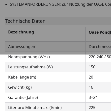
SYSTEMANFORDERUNGEN: Zur Nutzung der OASE Control
Technische Daten
Bezeichnung
Oase PondJ
Abmessungen
Durchmess
Nennspannung (V/Hz)
220-240 / 50
Leistungsaufnahme (W)
150
Kabellänge (m)
20
Gewicht (kg)
16
Garantie (Jahre)
3+2*
Liter pro Minute max. (l/min)
225