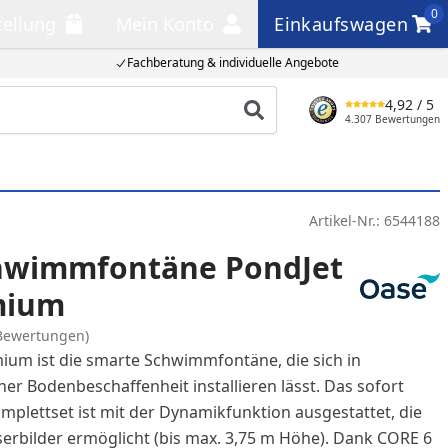
0
tellung
Mein Konto
Einkaufswagen
llung
Mein Konto
Einkaufswagen
Fachberatung & individuelle Angebote
4,92
/ 5
Produkt suchen
4.307 Bewertungen
Artikel-Nr.:
6544188
hwimmfontäne PondJet
mium
Bewertungen)
ium ist die smarte Schwimmfontäne, die sich in
er Bodenbeschaffenheit installieren lässt. Das sofort
mplettset ist mit der Dynamikfunktion ausgestattet, die
rbilder ermöglicht (bis max. 3,75 m Höhe). Dank CORE 6