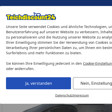
Eigene Montage-Teams
Unsere Seite verwendet Cookies und ähnliche Technologien, u
Benutzererfahrung auf unserer Website zu verbessern, Inhalt
zu personalisieren und die Nutzung unserer Website zu analys
Teichprodukte
Aquaristik
Söll Teichpflege & Fischfutter
Ihrer Einwilligung stimmen Sie der Verwendung von Cookies s
Verarbeitung Ihrer persönlichen Daten zu, um Ihnen ein best
Surferlebnis und mehr Funktionen zu bieten.
Teichprodukte
Wasserspiele
Schwimmende Wasserspiel
Startseite
Sie können Ihre Einwilligung jederzeit in den
Cookie-Einstellu
oder widerrufen.
Ja, verstanden
Nein, Einstellun
Datenschutz
Impressum