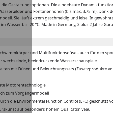
ie Gestaltungsoptionen. Die eingebaute Dynamikfunktion
asserbilder und Fontänenhöhen (bis max. 3,75 m). Dank d
dell. Sie läuft extrem geschmeidig und leise. In gewohnte
m Wasser bis -20 °C. Made in Germany, 3 plus 2 Jahre Gara
wimmkörper und Multifunktionsdüse - auch für den spon
ür wechselnde, beeindruckende Wasserschauspiele
eiten mit Düsen und Beleuchtungssets (Zusatzprodukte v
ste Motorentechnologie
eich zum Vorgängermodell
urch die Environmental Function Control (EFC) geschützt v
urskunst auf besonders hohem Qualitätsniveau