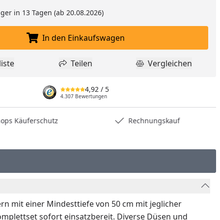
ger in 13 Tagen (ab 20.08.2026)
In den Einkaufswagen
In den Einkaufswagen legen
iste
Teilen
Vergleichen
dukt zur Wunschliste hinzufügen
Teilen
Produkt Vergle
4,92
/ 5
4.307 Bewertungen
hops Käuferschutz
Rechnungskauf
n mit einer Mindesttiefe von 50 cm mit jeglicher
mplettset sofort einsatzbereit. Diverse Düsen und