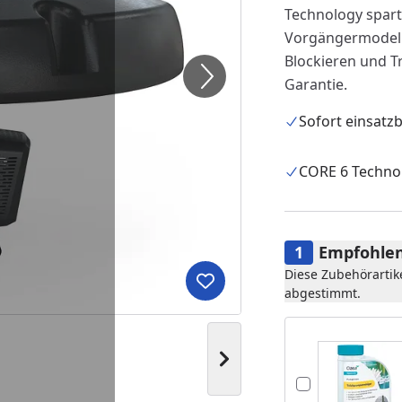
Technology spart
Vorgängermodell 
Blockieren und Tr
Garantie.
Sofort einsatzb
CORE 6 Techno
Empfohlen
Diese Zubehörartik
Produkt zur Wunschliste hi
abgestimmt.
Nächstes Bild anzeigen