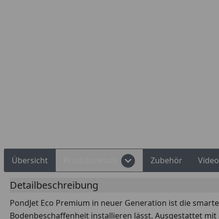
Rechnungskauf
Montageservice
Übersicht
Produktdetails
Zubehör
Video
Detailbeschreibung
PondJet Eco Premium in neuer Generation ist die smarte
Bodenbeschaffenheit installieren lässt. Ausgestattet m