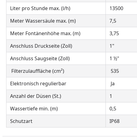
Liter pro Stunde max. (l/h)
13500
Meter Wassersäule max. (m)
7,5
Meter Fontänenhöhe max. (m)
3,75
Anschluss Druckseite (Zoll)
1"
Anschluss Saugseite (Zoll)
1 ½"
Filterzulauffläche (cm²)
535
Elektronisch regulierbar
Ja
Anzahl der Düsen (St.)
1
Wassertiefe min. (m)
0,5
Schutzart
IP68