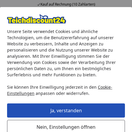
Kauf auf Rechnung (10 Zahlarten)
Alle Produkte
Mein Konto
Wunschl
Ein
Unsere Seite verwendet Cookies und ähnliche
4,92
/ 5
Suchen
Technologien, um die Benutzererfahrung auf unserer
Website zu verbessern, Inhalte und Anzeigen zu
Teichprodukte
Teichbau
Zubehör für Teichbau
Oase Pf
personalisieren und die Nutzung unserer Website zu
Startseite
analysieren. Mit Ihrer Einwilligung stimmen Sie der
Oase Pflanzkorb viereckig
Verwendung von Cookies sowie der Verarbeitung Ihrer
persönlichen Daten zu, um Ihnen ein bestmögliches
5
(1 Bewertung)
Surferlebnis und mehr Funktionen zu bieten.
Sie können Ihre Einwilligung jederzeit in den
Cookie-
Einstellungen
anpassen oder widerrufen.
Ja, verstanden
Nein, Einstellungen öffnen