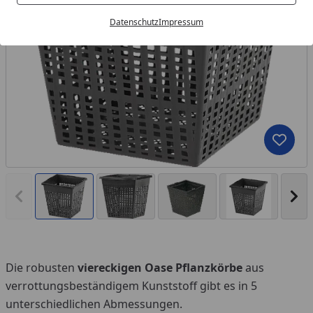
Datenschutz
Impressum
Produk
Vorheriges Bild anzeigen
Näc
Die robusten
viereckigen Oase Pflanzkörbe
aus
verrottungsbeständigem Kunststoff gibt es in 5
unterschiedlichen Abmessungen.