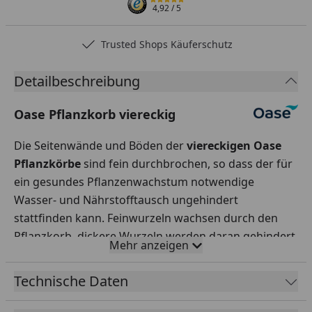
4,92
/ 5
Trusted Shops Käuferschutz
…
Detailbeschreibung
Oase Pflanzkorb viereckig
Die Seitenwände und Böden der
viereckigen Oase
Pflanzkörbe
sind fein durchbrochen, so dass der für
ein gesundes Pflanzenwachstum notwendige
Wasser- und Nährstofftausch ungehindert
stattfinden kann. Feinwurzeln wachsen durch den
Pflanzkorb, dickere Wurzeln werden daran gehindert.
Mehr anzeigen
Das schützt die Teichfolie vor aggressivem
Wurzelwachstum und erleichtert das Einwintern
Technische Daten
frostgefährdeter Wasserpflanzen. Die Pflanzkörbe
sind aus robustem, verrottungsbeständigem