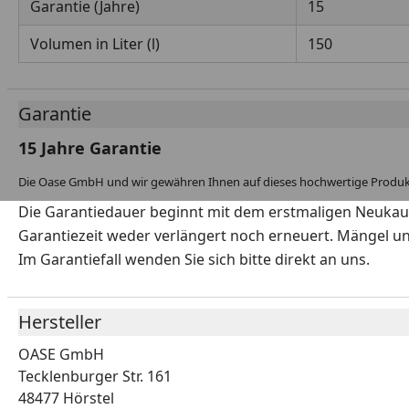
Garantie (Jahre)
15
Volumen in Liter (l)
150
Garantie
15 Jahre Garantie
Die Oase GmbH und wir gewähren Ihnen auf dieses hochwertige Produkt 
Die Garantiedauer beginnt mit dem erstmaligen Neukauf
Garantiezeit weder verlängert noch erneuert. Mängel un
Im Garantiefall wenden Sie sich bitte direkt an uns.
Hersteller
OASE GmbH
Tecklenburger Str. 161
48477 Hörstel