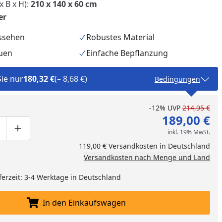
 B x H):
210 x 140 x 60 cm
er
ussehen
Robustes Material
auen
Einfache Bepflanzung
Sie nur
180,32 €
(– 8,68 €)
Bedingungen
-12%
UVP
214,95 €
189,00 €
nzufügen
inkl. 19% MwSt.
ge um eins verringern
duktmenge manuell eingeben
Produktmenge um eins erhöhen
119,00 € Versandkosten in Deutschland
Versandkosten nach Menge und Land
ferzeit: 3-4 Werktage in Deutschland
In den Einkaufswagen
In den Einkaufswagen legen