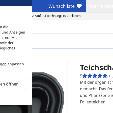
Wunschliste
Meine Bes
Wunschliste
Meine Beste
Kauf auf Rechnung (10 Zahlarten)
m die
e und Anzeigen
ieren. Mit
owie der
mögliches
ngen
anpassen
Teichsch
5
(1 
Mit der organis
gen öffnen
gemacht. Das fer
und Pflanzzone i
Folienteichen.