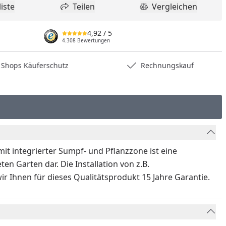
iste
Teilen
Vergleichen
dukt zur Wunschliste hinzufügen
Teilen
Produkt Vergle
4,92
/ 5
4.308 Bewertungen
hops Käuferschutz
Rechnungskauf
t integrierter Sumpf- und Pflanzzone ist eine
en Garten dar. Die Installation von z.B.
 Ihnen für dieses Qualitätsprodukt 15 Jahre Garantie.