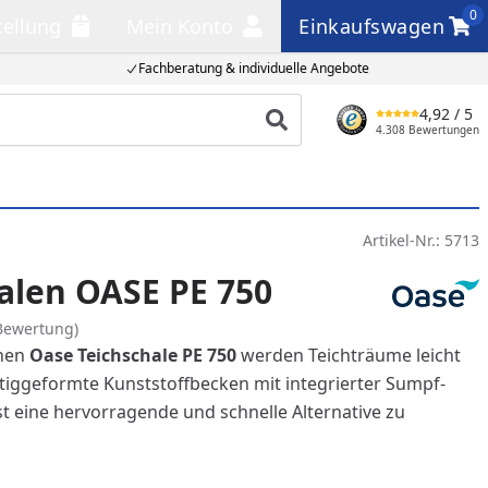
0
tellung
Mein Konto
Einkaufswagen
llung
Mein Konto
Einkaufswagen
Fachberatung & individuelle Angebote
4,92
/ 5
Produkt suchen
4.308 Bewertungen
Artikel-Nr.:
5713
alen OASE PE 750
Bewertung)
chen
Oase Teichschale PE 750
werden Teichträume leicht
tiggeformte Kunststoffbecken mit integrierter Sumpf-
st eine hervorragende und schnelle Alternative zu