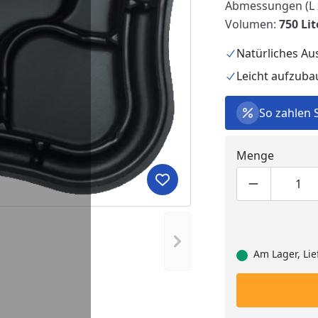
Abmessungen (L x
Volumen:
750 Lit
Natürliches A
Leicht aufzub
So zahlen 
Menge
Produkt zur Wunschliste hi
Produktmen
Pro
Nächstes Bild anzeigen
Am Lager, Lie