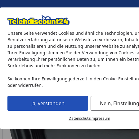
Eigene Montage-Teams
Unsere Seite verwendet Cookies und ähnliche Technologien, u
Benutzererfahrung auf unserer Website zu verbessern, Inhalt
zu personalisieren und die Nutzung unserer Website zu analys
Teichprodukte
Aquaristik
Söll Teichpflege & Fischfutter
Ihrer Einwilligung stimmen Sie der Verwendung von Cookies s
Verarbeitung Ihrer persönlichen Daten zu, um Ihnen ein best
Surferlebnis und mehr Funktionen zu bieten.
Teichprodukte
Teichbau
Teichschalen OASE PE 750
Startseite
Sie können Ihre Einwilligung jederzeit in den
Cookie-Einstellu
oder widerrufen.
Ja, verstanden
Nein, Einstellun
Datenschutz
Impressum