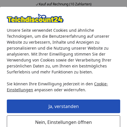
Kauf auf Rechnung (10 Zahlarten)
Alle Produkte
Mein Konto
Wunschl
Ein
Unsere Seite verwendet Cookies und ähnliche
4,92
/ 5
Suchen
Technologien, um die Benutzererfahrung auf unserer
Website zu verbessern, Inhalte und Anzeigen zu
Oase LunAqua Mini LED warmweiß
personalisieren und die Nutzung unserer Website zu
Startseite
analysieren. Mit Ihrer Einwilligung stimmen Sie der
Oase LunAqua Mini LED warmweiß
Verwendung von Cookies sowie der Verarbeitung Ihrer
persönlichen Daten zu, um Ihnen ein bestmögliches
Surferlebnis und mehr Funktionen zu bieten.
Sie können Ihre Einwilligung jederzeit in den
Cookie-
Einstellungen
anpassen oder widerrufen.
Ja, verstanden
Nein, Einstellungen öffnen