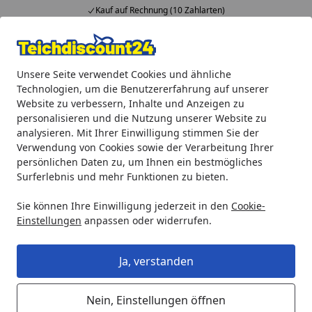
Kauf auf Rechnung (10 Zahlarten)
Alle Produkte
Mein Konto
Wunschl
Ein
Unsere Seite verwendet Cookies und ähnliche
4,92
/ 5
Suchen
Technologien, um die Benutzererfahrung auf unserer
Website zu verbessern, Inhalte und Anzeigen zu
Oase Fischkescher klein
personalisieren und die Nutzung unserer Website zu
Startseite
analysieren. Mit Ihrer Einwilligung stimmen Sie der
Oase Fischkescher klein
Verwendung von Cookies sowie der Verarbeitung Ihrer
persönlichen Daten zu, um Ihnen ein bestmögliches
Surferlebnis und mehr Funktionen zu bieten.
Sie können Ihre Einwilligung jederzeit in den
Cookie-
Einstellungen
anpassen oder widerrufen.
Ja, verstanden
Nein, Einstellungen öffnen