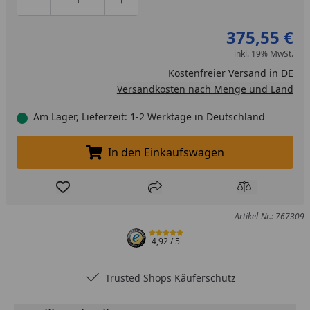
Produktmenge um eins verringern
Produktmenge manuell eingeben
Produktmenge um eins erhöhen
375,55 €
inkl. 19% MwSt.
Kostenfreier Versand in DE
Versandkosten nach Menge und Land
Am Lager, Lieferzeit: 1-2 Werktage in Deutschland
In den Einkaufswagen
In den Einkaufswagen legen
Produkt zur Wunschliste hinzufügen
Teilen
Produkt Ver
Artikel-Nr.: 767309
4,92
/ 5
Trusted Shops Käuferschutz