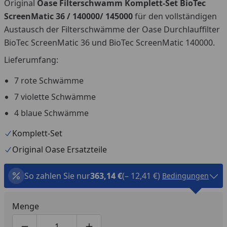
Original
Oase Filterschwamm Komplett-Set BioTec
ScreenMatic 36 / 140000/ 145000
für den vollständigen
Austausch der Filterschwämme der Oase Durchlauffilter
BioTec ScreenMatic 36 und BioTec ScreenMatic 140000.
Lieferumfang:
7 rote Schwämme
7 violette Schwämme
4 blaue Schwämme
Komplett-Set
Original Oase Ersatzteile
So zahlen Sie nur
363,14 €
(– 12,41 €)
Bedingungen
Menge