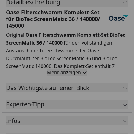
Detailbeschreibung
Oase Filterschwamm Komplett-Set
für BioTec ScreenMatic 36 / 140000/
145000
Original
Oase Filterschwamm Komplett-Set BioTec
ScreenMatic 36 / 140000
für den vollständigen
Austausch der Filterschwämme der Oase
Durchlauffilter BioTec ScreenMatic 36 und BioTec
ScreenMatic 140000. Das Komplett-Set enthält 7
Mehr anzeigen
passende rote Ersatzschwämme, 7 passende violette
Ersatzschwämme und 4 passende blaue
Das Wichtigste auf einen Blick
Ersatzschwämme.
Experten-Tipp
Infos