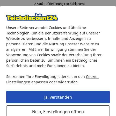
Kauf auf Rechnung (10 Zahlarten)
Alle Produkte
Mein Konto
Wunschl
Ein
Unsere Seite verwendet Cookies und ähnliche
4,92
/ 5
Suchen
Technologien, um die Benutzererfahrung auf unserer
Website zu verbessern, Inhalte und Anzeigen zu
Oase Filterschwamm Komplett-Set für BioTec ScreenMatic 36
personalisieren und die Nutzung unserer Website zu
Startseite
analysieren. Mit Ihrer Einwilligung stimmen Sie der
Oase Filterschwamm Komplett-Set
Verwendung von Cookies sowie der Verarbeitung Ihrer
für BioTec ScreenMatic 36 / 140000/
persönlichen Daten zu, um Ihnen ein bestmögliches
Surferlebnis und mehr Funktionen zu bieten.
145000
Sie können Ihre Einwilligung jederzeit in den
Cookie-
5
(1 Bewertung)
Einstellungen
anpassen oder widerrufen.
Ja, verstanden
Nein, Einstellungen öffnen