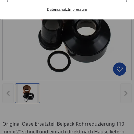
Datenschutz
Impressum
Produk
Vorheriges Bild anzeigen
Näc
Original Oase Ersatzteil Beipack Rohrreduzierung 110
mm x 2" schnell und einfach direkt nach Hause liefern