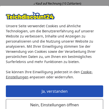
Kauf auf Rechnung (10 Zahlarten)
Alle Produkte
Mein Konto
Wunschl
Ein
Unsere Seite verwendet Cookies und ähnliche
4,92
/ 5
Suchen
Technologien, um die Benutzererfahrung auf unserer
Website zu verbessern, Inhalte und Anzeigen zu
Oase Ersatzteil Beipack Rohrreduzierung 110 mm x 2" (3565
personalisieren und die Nutzung unserer Website zu
Startseite
analysieren. Mit Ihrer Einwilligung stimmen Sie der
Oase Ersatzteil Beipack
Verwendung von Cookies sowie der Verarbeitung Ihrer
Rohrreduzierung 110 mm x 2"
persönlichen Daten zu, um Ihnen ein bestmögliches
Surferlebnis und mehr Funktionen zu bieten.
(35657)
Sie können Ihre Einwilligung jederzeit in den
Cookie-
Einstellungen
anpassen oder widerrufen.
Ja, verstanden
Nein, Einstellungen öffnen