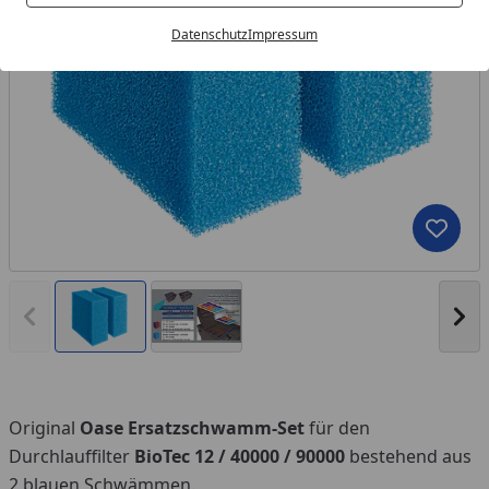
Datenschutz
Impressum
Produk
Vorheriges Bild anzeigen
Näc
Original
Oase Ersatzschwamm-Set
für den
Durchlauffilter
BioTec 12 / 40000 / 90000
bestehend aus
2 blauen Schwämmen.