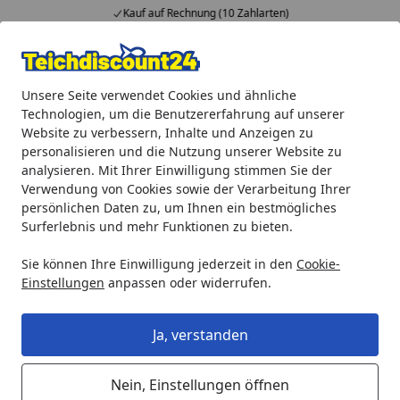
Kauf auf Rechnung (10 Zahlarten)
…
Alle Produkte
Mein Konto
Wunschl
Ein
Unsere Seite verwendet Cookies und ähnliche
4,92
/ 5
Suchen
Technologien, um die Benutzererfahrung auf unserer
Website zu verbessern, Inhalte und Anzeigen zu
Oase Ersatzschwamm Set blau für BioTec 12 / 40000 / 90000
personalisieren und die Nutzung unserer Website zu
Startseite
analysieren. Mit Ihrer Einwilligung stimmen Sie der
Oase Ersatzschwamm Set blau für
Verwendung von Cookies sowie der Verarbeitung Ihrer
BioTec 12 / 40000 / 90000
persönlichen Daten zu, um Ihnen ein bestmögliches
Surferlebnis und mehr Funktionen zu bieten.
Sie können Ihre Einwilligung jederzeit in den
Cookie-
Einstellungen
anpassen oder widerrufen.
Ja, verstanden
Nein, Einstellungen öffnen