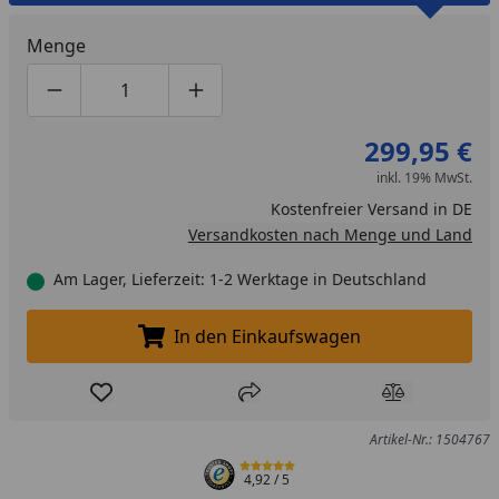
Menge
Produktmenge um eins verringern
Produktmenge manuell eingeben
Produktmenge um eins erhöhen
299,95 €
inkl. 19% MwSt.
Kostenfreier Versand in DE
Versandkosten nach Menge und Land
Am Lager, Lieferzeit: 1-2 Werktage in Deutschland
In den Einkaufswagen
In den Einkaufswagen legen
Produkt zur Wunschliste hinzufügen
Teilen
Produkt Ver
Artikel-Nr.: 1504767
4,92
/ 5