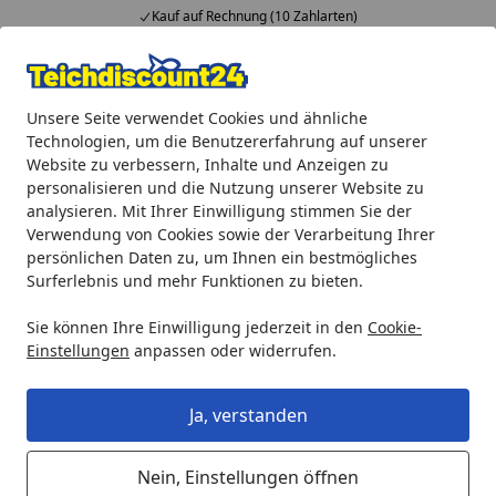
Kauf auf Rechnung (10 Zahlarten)
Alle Produkte
Mein Konto
Wunschl
Ein
Unsere Seite verwendet Cookies und ähnliche
4,92
/ 5
Suchen
Technologien, um die Benutzererfahrung auf unserer
Website zu verbessern, Inhalte und Anzeigen zu
Teichprodukte
Teichbau
Bachlaufgestaltung
Oase Bac
personalisieren und die Nutzung unserer Website zu
Startseite
analysieren. Mit Ihrer Einwilligung stimmen Sie der
Oase Bachlaufschale Premium
Verwendung von Cookies sowie der Verarbeitung Ihrer
Grand Canyon grau, Links
persönlichen Daten zu, um Ihnen ein bestmögliches
Surferlebnis und mehr Funktionen zu bieten.
Sie können Ihre Einwilligung jederzeit in den
Cookie-
Einstellungen
anpassen oder widerrufen.
Ja, verstanden
Nein, Einstellungen öffnen