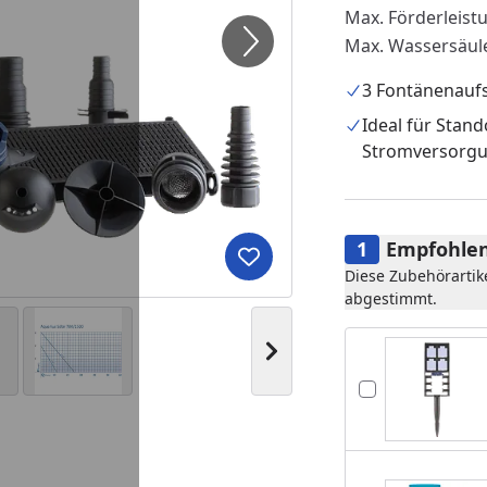
Max. Förderleist
Max. Wassersäul
3 Fontänenauf
Ideal für Stan
Stromversorg
Empfohlen
Produkt zur Wunschliste hi
Diese Zubehörartik
abgestimmt.
Nächstes Bild anzeigen