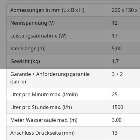
Abmessungen in mm (L x B x H)
220 x 130 x
Nennspannung (V)
12
Leistungsaufnahme (W)
17
Kabellänge (m)
5,00
Gewicht (kg)
1,7
Garantie + Anforderungsgarantie
3 + 2
(Jahre)
Liter pro Minute max. (l/min)
25
Liter pro Stunde max. (l/h)
1500
Meter Wassersäule max. (m)
3,00
Anschluss Druckseite (mm)
13