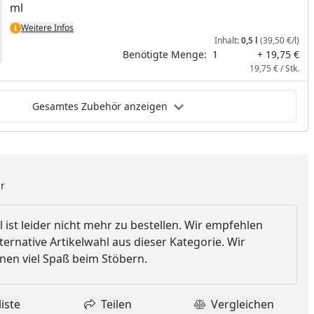
ml
Weitere Infos
Inhalt:
0,5 l
(39,50 €/l)
Benötigte Menge:
1
+ 19,75 €
19,75 € / Stk.
Gesamtes Zubehör anzeigen
ar
l ist leider nicht mehr zu bestellen. Wir empfehlen
ternative Artikelwahl aus dieser Kategorie. Wir
en viel Spaß beim Stöbern.
iste
Teilen
Vergleichen
dukt zur Wunschliste hinzufügen
Teilen
Produkt Vergle