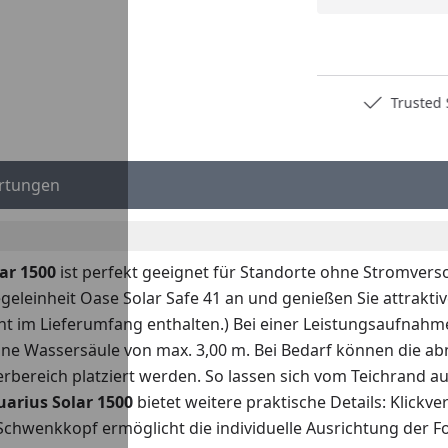
Deutschlands bester Händler
Trusted S
rtungen
ar 1500
ist perfekt geeignet für Standorte ohne Stromvers
geleinheit Oase Solar Safe 41 an und genießen Sie attrakt
ht im Lieferumfang enthalten.)
Bei einer Leistungsaufnahme
ine Wassersäule von max. 3,00 m. Bei Bedarf können die a
erbereich platziert werden. So lassen sich vom Teichrand
arius Solar 1500
bietet weitere praktische Details: Klickv
Schwenkkopf ermöglicht die individuelle Ausrichtung der 