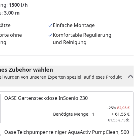
ung:
1500 l/h
e:
3,00 m
sätze
Einfache Montage
dorte ohne
Komfortable Regulierung
ung
und Reinigung
es Zubehör wählen
nzufügen
el wurden von unseren Experten speziell auf dieses Produkt
OASE Gartensteckdose InScenio 230
-25%
82,95 €
Benötigte Menge:
1
+ 61,55 €
61,55 € / Stk.
Oase Teichpumpenreiniger AquaActiv PumpClean, 500