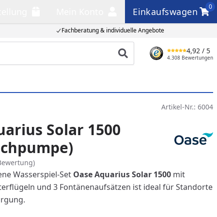
0
tellung
Mein Konto
Einkaufswagen
llung
Mein Konto
Einkaufswagen
Fachberatung & individuelle Angebote
4,92
/ 5
Produkt suchen
4.308 Bewertungen
Artikel-Nr.:
6004
arius Solar 1500
schpumpe)
Bewertung)
ene Wasserspiel-Set
Oase Aquarius Solar 1500
mit
erflügeln und 3 Fontänenaufsätzen ist ideal für Standorte
rgung.