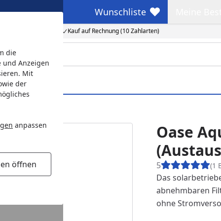
Wunschliste
Meine Bes
Wunschliste
Meine Beste
Kauf auf Rechnung (10 Zahlarten)
m die
e und Anzeigen
ieren. Mit
owie der
mögliches
ngen
anpassen
Oase Aqu
(Austau
gen öffnen
5
(1 
Das solarbetrieb
abnehmbaren Filt
ohne Stromverso