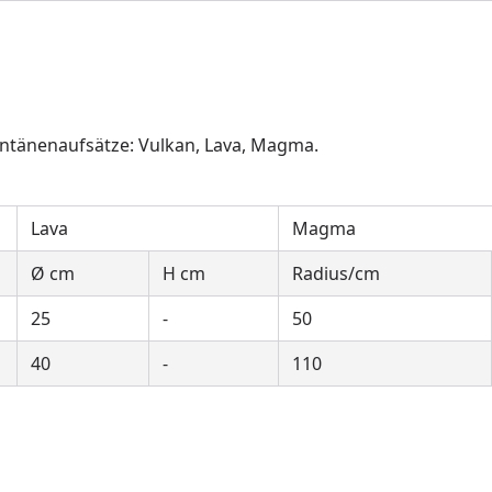
ontänenaufsätze: Vulkan, Lava, Magma.
Lava
Magma
Ø cm
H cm
Radius/cm
25
-
50
40
-
110