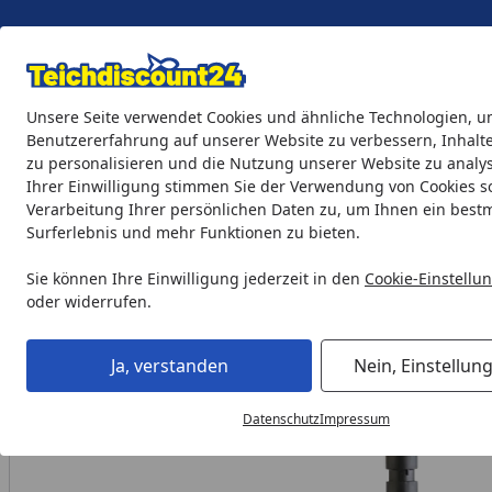
Eigene Montage-Teams
Unsere Seite verwendet Cookies und ähnliche Technologien, u
Benutzererfahrung auf unserer Website zu verbessern, Inhalt
zu personalisieren und die Nutzung unserer Website zu analys
Teichprodukte
Aquaristik
Söll Teichpflege & Fischfutter
Ihrer Einwilligung stimmen Sie der Verwendung von Cookies s
Verarbeitung Ihrer persönlichen Daten zu, um Ihnen ein best
Surferlebnis und mehr Funktionen zu bieten.
Oase Aquarius Solar 1500 (Austauschpumpe)
Startseite
Sie können Ihre Einwilligung jederzeit in den
Cookie-Einstellu
oder widerrufen.
Ja, verstanden
Nein, Einstellun
Datenschutz
Impressum