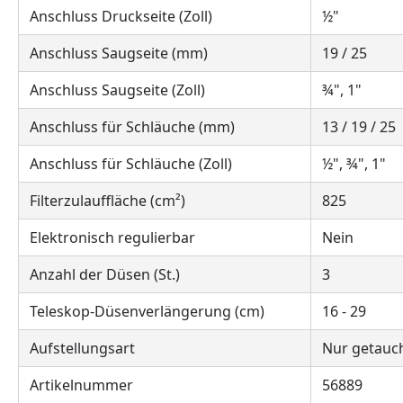
Anschluss Druckseite (Zoll)
½"
Anschluss Saugseite (mm)
19 / 25
Anschluss Saugseite (Zoll)
¾", 1"
Anschluss für Schläuche (mm)
13 / 19 / 25
Anschluss für Schläuche (Zoll)
½", ¾", 1"
Filterzulauffläche (cm²)
825
Elektronisch regulierbar
Nein
Anzahl der Düsen (St.)
3
Teleskop-Düsenverlängerung (cm)
16 - 29
Aufstellungsart
Nur getauch
Artikelnummer
56889