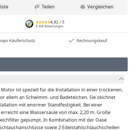
iste
Teilen
Vergleichen
dukt zur Wunschliste hinzufügen
Teilen
Produkt Vergle
4,92
/ 5
4.308 Bewertungen
hops Käuferschutz
Rechnungskauf
otor ist speziell für die Installation in einer trockenen,
or allem an Schwimm- und Badeteichen. Sie zeichnet
tallation mit enormer Standfestigkeit.
Bei einer
erreicht eine Wassersäule von max. 2,20 m. Große
Teichfilter gepumpt. In Kombination mit der Oase
 Schlauchanschlüsse sowie 2 Edelstahlschlauchschellen