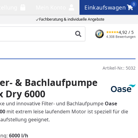
0
tellung
Mein Konto
Einkaufswagen
llung
Mein Konto
Einkaufswagen
Fachberatung & individuelle Angebote
4,92
/ 5
Produkt suchen
4.308 Bewertungen
Artikel-Nr.:
5032
ter- & Bachlaufpumpe
 Dry 6000
rke und innovative Filter- und Bachlaufpumpe
Oase
00
mit extrem leise laufendem Motor ist speziell für die
aufstellung geeignet.
ung:
6000 l/h