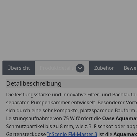
Rechnungskauf
Montageservice
Übersicht
Produktdetails
Zubehör
Bewe
Detailbeschreibung
Die leistungsstarke und innovative Filter- und Bachlau
separaten Pumpenkammer entwickelt. Besonderer Vorteil
sich durch eine sehr kompakte, platzsparende Bauform au
Leistungsaufnahme von 75 W fördert die
Oase Aquamax
Schmutzpartikel bis zu 8 mm, wie z.B. Fischkot oder abg
Gartensteckdose
InScenio FM-Master 3
ist die
Aquamax 