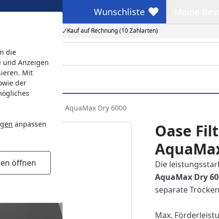
Wunschliste
Meine Bes
Wunschliste
Meine Beste
Kauf auf Rechnung (10 Zahlarten)
m die
e und Anzeigen
ieren. Mit
owie der
mögliches
er- & Bachlaufpumpe AquaMax Dry 6000
ngen
anpassen
Oase Fil
AquaMax
gen öffnen
Die leistungssta
AquaMax Dry 60
separate Trocken
Max. Förderleist