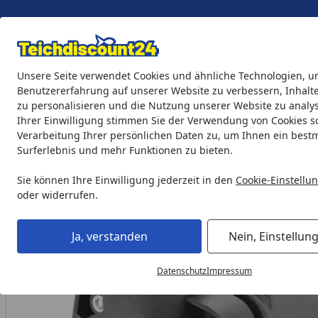
Eigene Montage-Teams
Unsere Seite verwendet Cookies und ähnliche Technologien, u
Benutzererfahrung auf unserer Website zu verbessern, Inhalt
zu personalisieren und die Nutzung unserer Website zu analys
Teichprodukte
Aquaristik
Söll Teichpflege & Fischfutter
Ihrer Einwilligung stimmen Sie der Verwendung von Cookies s
Verarbeitung Ihrer persönlichen Daten zu, um Ihnen ein best
Surferlebnis und mehr Funktionen zu bieten.
Teichprodukte
Teichpumpen
Filterpumpen
Oase Filt
Startseite
Sie können Ihre Einwilligung jederzeit in den
Cookie-Einstellu
oder widerrufen.
Ja, verstanden
Nein, Einstellun
Datenschutz
Impressum