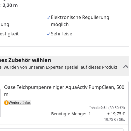
e:
2,20 m
Elektronische Regulierung
lung
möglich
stigkeit
Sehr leise
es Zubehör wählen
el wurden von unseren Experten speziell auf dieses Produkt
Oase Teichpumpenreiniger AquaActiv PumpClean, 500
nzufügen
ml
Weitere Infos
Inhalt:
0,5 l
(39,50 €/l)
Benötigte Menge:
1
+ 19,75 €
19,75 € / Stk.