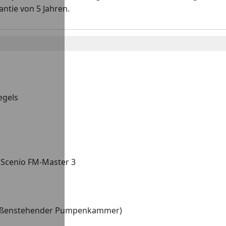
ntie von 5 Jahren.
egels
nScenio FM-Master 3
 außenstehender Pumpenkammer)