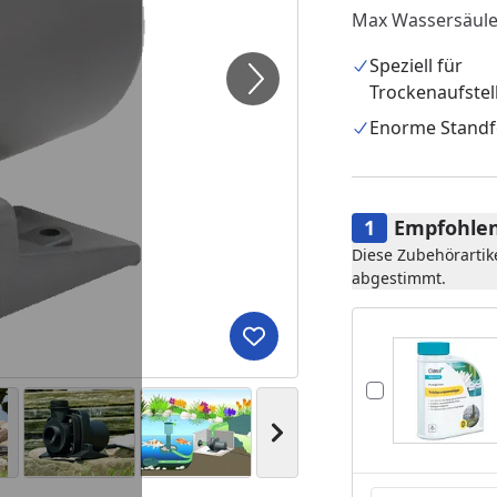
Max Wassersäul
Speziell für
Trockenaufstel
Enorme Standfe
Empfohlen
Diese Zubehörartik
abgestimmt.
Produkt zur Wunschliste hi
Nächstes Bild anzeigen