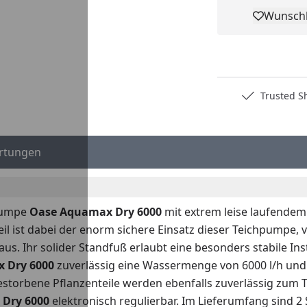
Wunschl
Pro
Deutschlands bester Händler
Trusted S
rtungen
fpumpe
Oase Aquamax Dry 6000
mit extrem leise laufendem M
 ist dabei der enorm sichere Einsatz dieser Teichpumpe, v
s. Ihr solider Standfuß erlaubt eine besonders stabile Ins
 Dry 6000
zuverlässig eine Wassermenge von 6000 l/h und 
estorbene Pflanzenteile werden ebenfalls zuverlässig zum 
Dry 6000
elektronisch regulierbar. Im Lieferumfang sind 2