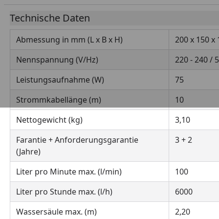
Technische Daten
Abmessung in mm (L x B x H)
200 x 150 x
Nennspannung (V/Hz)
220 - 240 / 
Leistungsaufnahme (W)
75
Strommkabellänge (m)
10
Nettogewicht (kg)
3,10
Farantie + Anforderungsgarantie
3 + 2
(Jahre)
Liter pro Minute max. (l/min)
100
Liter pro Stunde max. (l/h)
6000
Wassersäule max. (m)
2,20