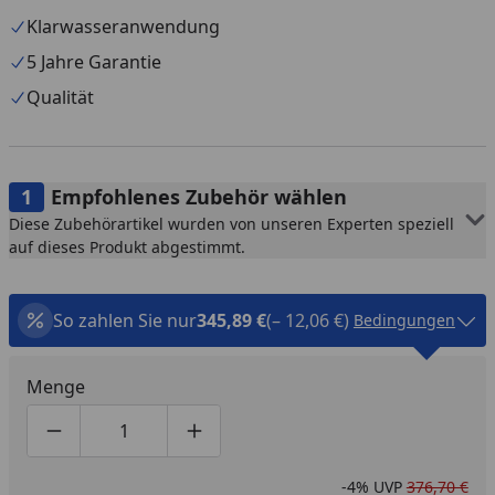
Klarwasseranwendung
5 Jahre Garantie
Qualität
Empfohlenes Zubehör wählen
Diese Zubehörartikel wurden von unseren Experten speziell
auf dieses Produkt abgestimmt.
So zahlen Sie nur
345,89 €
(– 12,06 €)
Bedingungen
Menge
Produktmenge um eins verringern
Produktmenge manuell eingeben
Produktmenge um eins erhöhen
-4%
UVP
376,70 €