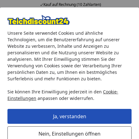
Kauf auf Rechnung (10 Zahlarten)
Alle Produkte
Mein Konto
Wunschl
Ein
Unsere Seite verwendet Cookies und ähnliche
4,92
/ 5
Suchen
Technologien, um die Benutzererfahrung auf unserer
Website zu verbessern, Inhalte und Anzeigen zu
Messner Pumpe power-Tec2 4000 (156/005050)
personalisieren und die Nutzung unserer Website zu
Startseite
analysieren. Mit Ihrer Einwilligung stimmen Sie der
Messner Pumpe power-Tec2 4000
Verwendung von Cookies sowie der Verarbeitung Ihrer
(156/005050)
persönlichen Daten zu, um Ihnen ein bestmögliches
Surferlebnis und mehr Funktionen zu bieten.
Sie können Ihre Einwilligung jederzeit in den
Cookie-
Einstellungen
anpassen oder widerrufen.
Ja, verstanden
Nein, Einstellungen öffnen