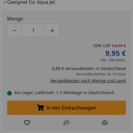
Geeignet für Aqua Jet
Menge
Produktmenge um eins verringern
Produktmenge manuell eingeben
Produktmenge um eins erhöhen
-33%
UVP
14,99 €
9,95 €
inkl. 19% MwSt.
6,90 € Versandkosten in Deutschland
Versandkostenfrei ab 10 Stück
Versandkosten nach Menge und Land
Am Lager, Lieferzeit: 1-2 Werktage in Deutschland
In den Einkaufswagen
In den Einkaufswagen legen
Produkt zur Wunschliste hinzufügen
Teilen
Produkt Ver