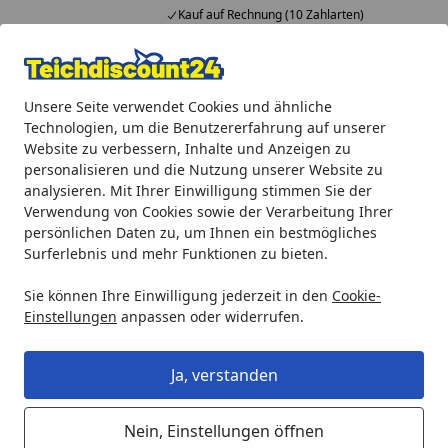
Kauf auf Rechnung (10 Zahlarten)
Alle Produkte
Mein Konto
Wunschl
Ein
Unsere Seite verwendet Cookies und ähnliche
4,92
/ 5
Suchen
Technologien, um die Benutzererfahrung auf unserer
Website zu verbessern, Inhalte und Anzeigen zu
Heissner Unterteil Aqua Craft, Aqua Jet groß (ET30-P1512) (
personalisieren und die Nutzung unserer Website zu
Startseite
analysieren. Mit Ihrer Einwilligung stimmen Sie der
Heissner Unterteil Aqua Craft, Aqua
Verwendung von Cookies sowie der Verarbeitung Ihrer
Jet groß (ET30-P1512) (ET30-P1512)
persönlichen Daten zu, um Ihnen ein bestmögliches
Surferlebnis und mehr Funktionen zu bieten.
Sie können Ihre Einwilligung jederzeit in den
Cookie-
Einstellungen
anpassen oder widerrufen.
Ja, verstanden
Nein, Einstellungen öffnen