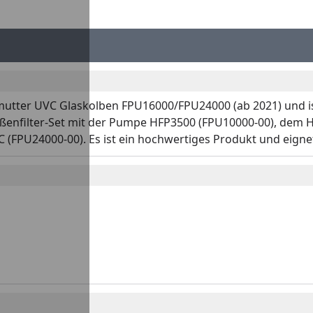
rfmutter UVC Glaskolben FPU16000/FPU24000 (ab 2021) und i
nfilter-Set mit der Pumpe HFP3500 (FPU10000-00), dem Heis
(FPU24000-00). Es ist ein hochwertiges Produkt und eignet s