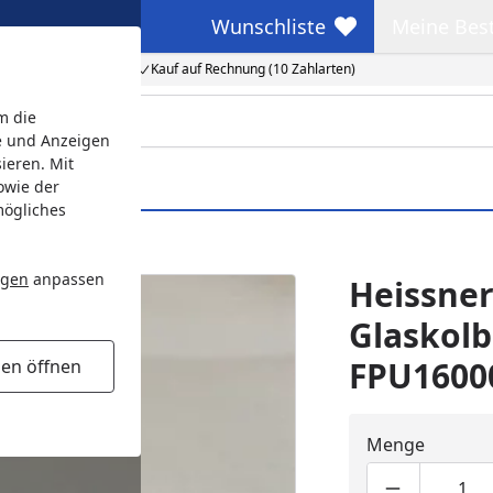
Wunschliste
Meine Bes
Wunschliste
Meine Beste
Kauf auf Rechnung (10 Zahlarten)
m die
e und Anzeigen
ieren. Mit
owie der
mögliches
24000 (ab 2021)
ngen
anpassen
Heissne
Glaskolb
FPU16000
gen öffnen
Menge