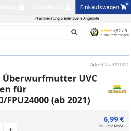
0
tellung
Mein Konto
Einkaufswagen
llung
Mein Konto
Einkaufswagen
Fachberatung & individuelle Angebote
4,92
/ 5
Produkt suchen
4.308 Bewertungen
Artikel-Nr.:
3217412
r Überwurfmutter UVC
en für
/FPU24000 (ab 2021)
6,99 €
inkl. 19% MwSt.