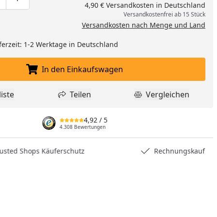
ge um eins verringern
duktmenge manuell eingeben
Produktmenge um eins erhöhen
4,90 € Versandkosten in Deutschland
Versandkostenfrei ab 15 Stück
Versandkosten nach Menge und Land
ferzeit: 1-2 Werktage in Deutschland
In den Einkaufswagen
In den Einkaufswagen legen
iste
Teilen
Vergleichen
dukt zur Wunschliste hinzufügen
Teilen
Produkt Vergle
4,92
/ 5
4.308 Bewertungen
hops Käuferschutz
Rechnungskauf
nzufügen