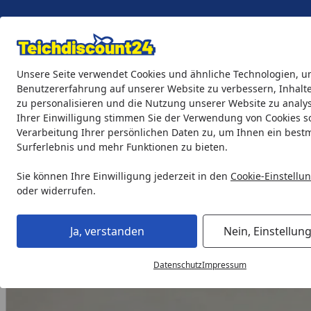
Eigene Montage-Teams
Unsere Seite verwendet Cookies und ähnliche Technologien, u
Benutzererfahrung auf unserer Website zu verbessern, Inhalt
zu personalisieren und die Nutzung unserer Website zu analys
Teichprodukte
Aquaristik
Söll Teichpflege & Fischfutter
Ihrer Einwilligung stimmen Sie der Verwendung von Cookies s
Verarbeitung Ihrer persönlichen Daten zu, um Ihnen ein best
Surferlebnis und mehr Funktionen zu bieten.
Heissner Überwurfmutter UVC Glaskolben für FPU16000/FPU
Startseite
Sie können Ihre Einwilligung jederzeit in den
Cookie-Einstellu
oder widerrufen.
Ja, verstanden
Nein, Einstellun
Datenschutz
Impressum