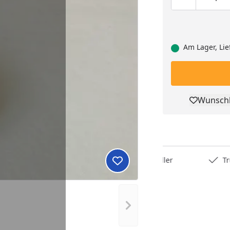
Produktmen
Pro
Am Lager, Lie
Wunschl
Pro
Deutschlands bester Händler
Trusted S
Produkt zur Wunschliste hi
Nächstes Bild anzeigen