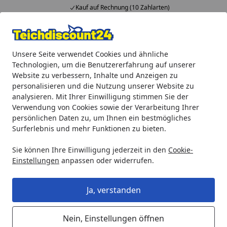
Kauf auf Rechnung (10 Zahlarten)
Alle Produkte
Mein Konto
Wunschl
Ein
Unsere Seite verwendet Cookies und ähnliche
4,92
/ 5
Suchen
Technologien, um die Benutzererfahrung auf unserer
Website zu verbessern, Inhalte und Anzeigen zu
Teichprodukte
Teichbau
Deko Elemente
Heissner Teic
personalisieren und die Nutzung unserer Website zu
Startseite
analysieren. Mit Ihrer Einwilligung stimmen Sie der
Heissner Teichfigur "Ente",
Verwendung von Cookies sowie der Verarbeitung Ihrer
25x15x30cm
persönlichen Daten zu, um Ihnen ein bestmögliches
Surferlebnis und mehr Funktionen zu bieten.
Sie können Ihre Einwilligung jederzeit in den
Cookie-
Einstellungen
anpassen oder widerrufen.
Ja, verstanden
Nein, Einstellungen öffnen