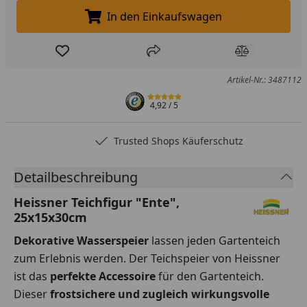
In den Einkaufswagen
In den Einkaufswagen legen
Produkt zur Wunschliste hinzufügen
Teilen
Produkt Ver
Artikel-Nr.: 3487112
4,92
/ 5
Trusted Shops Käuferschutz
Detailbeschreibung
Heissner Teichfigur "Ente",
25x15x30cm
Dekorative Wasserspeier
lassen jeden Gartenteich
zum Erlebnis werden. Der Teichspeier von Heissner
ist das
perfekte Accessoire
für den Gartenteich.
Dieser
frostsichere und zugleich wirkungsvolle