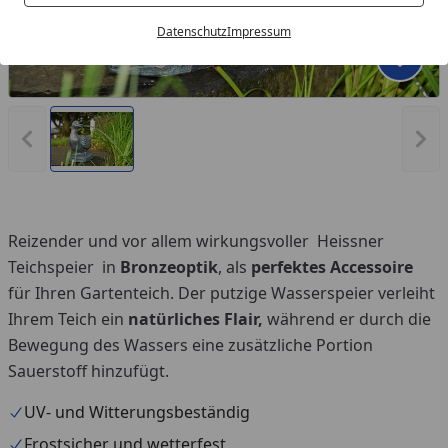
Datenschutz
Impressum
Produk
Vorheriges Bild anzeigen
Näc
Reizender und vor allem wirkungsvoller Heissner
Teichspeier in
Bronzeoptik
, als
perfektes Accessoire
für Ihren Gartenteich. Der putzige Wasserspeier verleiht
Ihrem Teich ein
natürliches Flair,
während er durch die
Bewegung des Wassers eine zusätzliche Portion
Sauerstoff hinzufügt.
UV- und Witterungsbeständig
Frostsicher und wetterfest