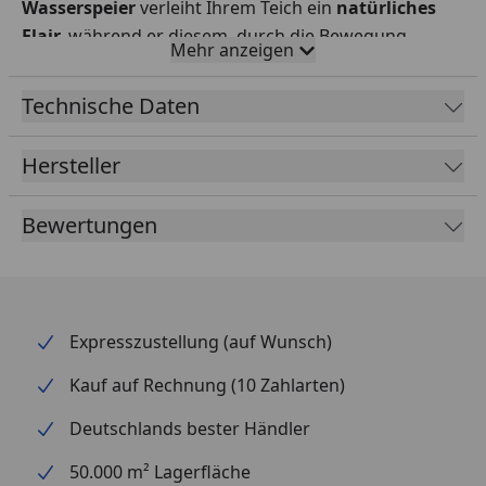
Wasserspeier
verleiht Ihrem Teich ein
natürliches
Flair,
während er diesem, durch die Bewegung,
Mehr anzeigen
gleichzeitig eine zusätzliche Portion Sauerstoff
hinzufügt. Die reizende,
UV- und
Technische Daten
witterungsbeständige,
speiende Teichfigur wird Sie
sicherlich auch mit Ihrer Vogelschreckwirkung
Hersteller
beeindrucken.
Bewertungen
Expresszustellung (auf Wunsch)
Kauf auf Rechnung (10 Zahlarten)
Deutschlands bester Händler
50.000 m² Lagerfläche