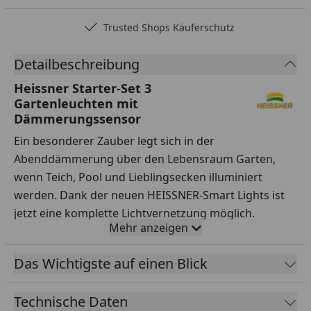
Trusted Shops Käuferschutz
Detailbeschreibung
Heissner Starter-Set 3
Gartenleuchten mit
Dämmerungssensor
Ein besonderer Zauber legt sich in der
Abenddämmerung über den Lebensraum Garten,
wenn Teich, Pool und Lieblingsecken illuminiert
werden. Dank der neuen HEISSNER-Smart Lights ist
jetzt eine komplette Lichtvernetzung möglich.
Mehr anzeigen
Das gesamte Lichtkonzept, egal ob unter oder über
Wasser kann einfach, dank dem 3m Anschlusskabel,
Das Wichtigste auf einen Blick
über welche jede Leuchte verfügt, miteinander
verbunden werden.
Technische Daten