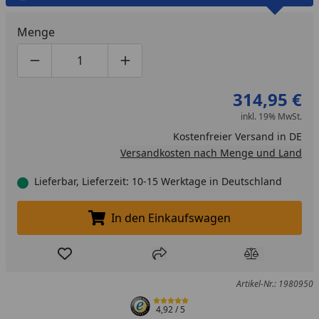
Menge
Produktmenge um eins verringern
Produktmenge manuell eingeben
Produktmenge um eins erhöhen
314,95 €
inkl. 19% MwSt.
Kostenfreier Versand in DE
Versandkosten nach Menge und Land
Lieferbar, Lieferzeit: 10-15 Werktage in Deutschland
In den Einkaufswagen
In den Einkaufswagen legen
Produkt zur Wunschliste hinzufügen
Teilen
Produkt Ver
Artikel-Nr.: 1980950
4,92
/ 5