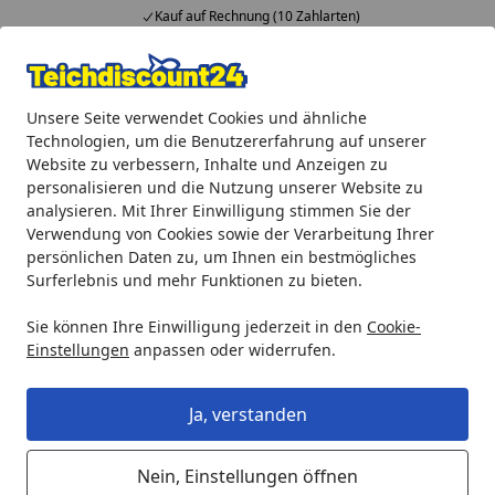
Kauf auf Rechnung (10 Zahlarten)
Alle Produkte
Mein Konto
Wunschl
Ein
Unsere Seite verwendet Cookies und ähnliche
4,92
/ 5
Suchen
Technologien, um die Benutzererfahrung auf unserer
Website zu verbessern, Inhalte und Anzeigen zu
Heissner Starter-Set 3 Gartenleuchten mit Dämmerungssen
personalisieren und die Nutzung unserer Website zu
Startseite
analysieren. Mit Ihrer Einwilligung stimmen Sie der
Heissner Starter-Set 3
Verwendung von Cookies sowie der Verarbeitung Ihrer
Gartenleuchten mit
persönlichen Daten zu, um Ihnen ein bestmögliches
Surferlebnis und mehr Funktionen zu bieten.
Dämmerungssensor
Sie können Ihre Einwilligung jederzeit in den
Cookie-
Einstellungen
anpassen oder widerrufen.
Ja, verstanden
Nein, Einstellungen öffnen