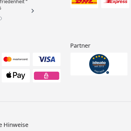
ufriedenheit “
6
Partner
e Hinweise