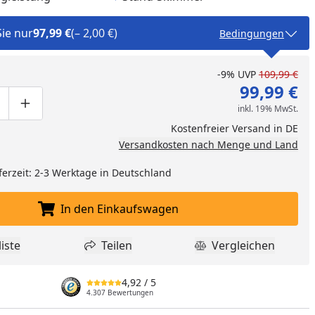
Sie nur
97,99 €
(– 2,00 €)
Bedingungen
-9%
UVP
109,99 €
99,99 €
inkl. 19% MwSt.
ge um eins verringern
duktmenge manuell eingeben
Produktmenge um eins erhöhen
Kostenfreier Versand in DE
Versandkosten nach Menge und Land
ferzeit: 2-3 Werktage in Deutschland
In den Einkaufswagen
In den Einkaufswagen legen
nzufügen
iste
Teilen
Vergleichen
dukt zur Wunschliste hinzufügen
Teilen
Produkt Vergle
4,92
/ 5
4.307 Bewertungen