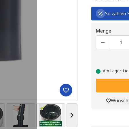
So zahlen 
Menge
Produktmen
Pro
Am Lager, Lie
Produkt zur Wunschliste hi
Wunschl
Pro
Nächstes Bild anzeigen