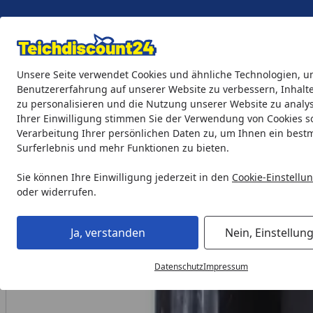
Eigene Montage-Teams
Unsere Seite verwendet Cookies und ähnliche Technologien, u
Benutzererfahrung auf unserer Website zu verbessern, Inhalt
zu personalisieren und die Nutzung unserer Website zu analys
Teichprodukte
Aquaristik
Söll Teichpflege & Fischfutter
Ihrer Einwilligung stimmen Sie der Verwendung von Cookies s
Verarbeitung Ihrer persönlichen Daten zu, um Ihnen ein best
Surferlebnis und mehr Funktionen zu bieten.
Teichprodukte
Teichfilter & Teichbelüfter
Teichbelüfter
Startseite
Sie können Ihre Einwilligung jederzeit in den
Cookie-Einstellu
oder widerrufen.
Ja, verstanden
Nein, Einstellun
Datenschutz
Impressum