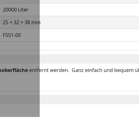
20000 Liter
25 + 32 + 38 mm
F551-00
hoberfläche
entfernt werden. Ganz einfach und bequem ü