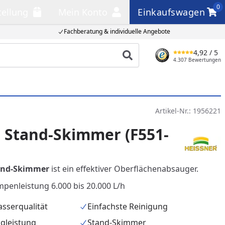
0
tellung
Mein Konto
Einkaufswagen
llung
Mein Konto
Einkaufswagen
Fachberatung & individuelle Angebote
4,92
/ 5
Produkt suchen
4.307 Bewertungen
Artikel-Nr.:
1956221
 Stand-Skimmer (F551-
and-Skimmer
ist ein effektiver Oberflächenabsauger.
mpenleistung 6.000 bis 20.000 L/h
sserqualität
Einfachste Reinigung
ugleistung
Stand-Skimmer