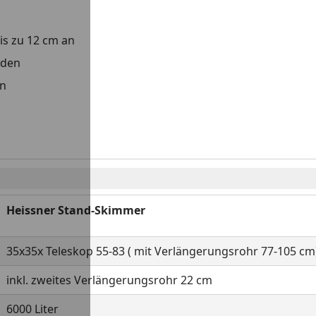
s zu 12 cm an
rden
en
Heissner Stand-Skimmer
35x35x Teleskop 55-83 ( mit Verlängerungsrohr
inkl. zweites Verlängerungsrohr 22 cm
6000 Liter