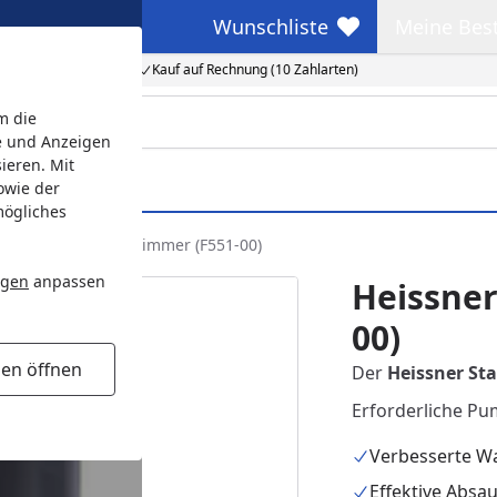
Wunschliste
Meine Bes
Wunschliste
Meine Beste
Kauf auf Rechnung (10 Zahlarten)
m die
e und Anzeigen
ieren. Mit
owie der
mögliches
Heissner Stand-Skimmer (F551-00)
ngen
anpassen
Heissner
00)
gen öffnen
Der
Heissner St
Erforderliche Pu
Verbesserte Wa
Effektive Absa