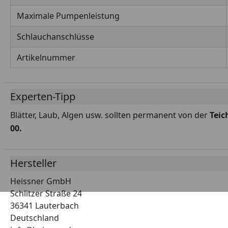
Maximale Pumpenleistung
Schlauchanschlüsse
Artikelnummer
Experten-Tipp
Blätter, Laub, Algen usw. sollten permanent von der
Teic
00.
Hersteller
Heissner GmbH
Schlitzer Straße 24
36341 Lauterbach
Deutschland