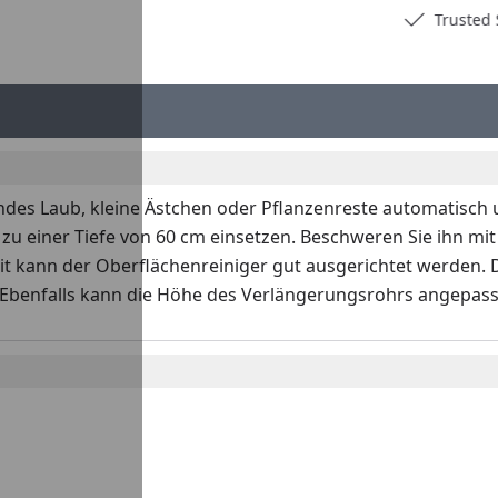
Deutschlands bester Händler
Trusted S
…
des Laub, kleine Ästchen oder Pflanzenreste automatisch un
 zu einer Tiefe von 60 cm einsetzen. Beschweren Sie ihn mit 
mit kann der Oberflächenreiniger gut ausgerichtet werden.
. Ebenfalls kann die Höhe des Verlängerungsrohrs angepas