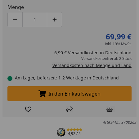
Menge
Produktmenge um eins verringern
Produktmenge manuell eingeben
Produktmenge um eins erhöhen
69,99 €
inkl. 19% MwSt.
6,90 € Versandkosten in Deutschland
Versandkostenfrei ab 2 Stück
Versandkosten nach Menge und Land
Am Lager, Lieferzeit: 1-2 Werktage in Deutschland
In den Einkaufswagen
In den Einkaufswagen legen
Produkt zur Wunschliste hinzufügen
Teilen
Produkt Ver
Artikel-Nr.: 3708262
4,92
/ 5