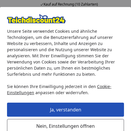
Kauf auf Rechnung (10 Zahlarten)
Alle Produkte
Mein Konto
Wunschl
Ein
Unsere Seite verwendet Cookies und ähnliche
4,92
/ 5
Suchen
Technologien, um die Benutzererfahrung auf unserer
Website zu verbessern, Inhalte und Anzeigen zu
Heissner Solarmodul für SP1000-00 (ET10-SP100)
personalisieren und die Nutzung unserer Website zu
Startseite
analysieren. Mit Ihrer Einwilligung stimmen Sie der
Heissner Solarmodul für SP1000-00
Verwendung von Cookies sowie der Verarbeitung Ihrer
(ET10-SP100)
persönlichen Daten zu, um Ihnen ein bestmögliches
Surferlebnis und mehr Funktionen zu bieten.
Sie können Ihre Einwilligung jederzeit in den
Cookie-
Einstellungen
anpassen oder widerrufen.
Ja, verstanden
Nein, Einstellungen öffnen