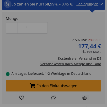
So zahlen Sie nur
168,99 €
(– 8,45 €)
Bedingungen
Menge
Produktmenge um eins verringern
Produktmenge manuell eingeben
Produktmenge um eins erhöhen
-15%
UVP
209,99 €
177,44 €
inkl. 19% MwSt.
Kostenfreier Versand in DE
Versandkosten nach Menge und Land
Am Lager, Lieferzeit: 1-2 Werktage in Deutschland
In den Einkaufswagen
In den Einkaufswagen legen
Produkt zur Wunschliste hinzufügen
Teilen
Produkt Ver