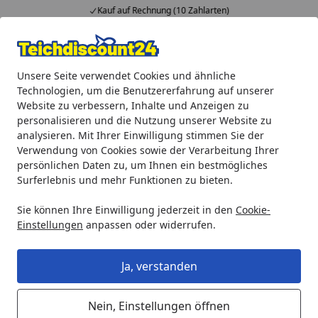
Kauf auf Rechnung (10 Zahlarten)
Alle Produkte
Mein Konto
Wunschl
Ein
Unsere Seite verwendet Cookies und ähnliche
4,92
/ 5
Suchen
Technologien, um die Benutzererfahrung auf unserer
Website zu verbessern, Inhalte und Anzeigen zu
Teichprodukte
Teichpumpen
Solarpumpen
Heissner S
personalisieren und die Nutzung unserer Website zu
Startseite
analysieren. Mit Ihrer Einwilligung stimmen Sie der
Heissner Solar-Teichpumpen-Set
Verwendung von Cookies sowie der Verarbeitung Ihrer
ca.1000 l/h (SP1000-00)
persönlichen Daten zu, um Ihnen ein bestmögliches
Surferlebnis und mehr Funktionen zu bieten.
4
(1 Bewertung)
Sie können Ihre Einwilligung jederzeit in den
Cookie-
Einstellungen
anpassen oder widerrufen.
Ja, verstanden
Nein, Einstellungen öffnen