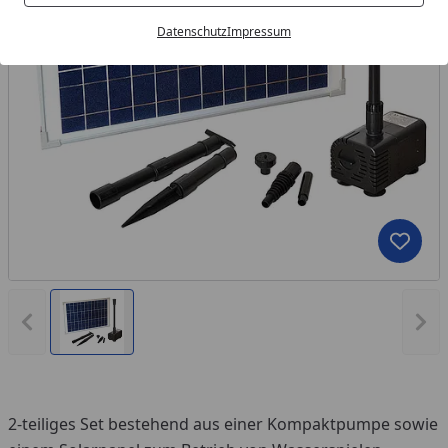
Datenschutz
Impressum
Produk
Vorheriges Bild anzeigen
Näc
2-teiliges Set bestehend aus einer Kompaktpumpe sowie