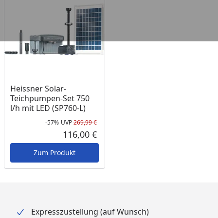
Heissner Solar-
Teichpumpen-Set 750
l/h mit LED (SP760-L)
-57%
UVP
269,99 €
Rabatt in Prozent
Ursprünglicher Preis
116,00 €
Aktueller Preis
Zum Produkt
Expresszustellung (auf Wunsch)