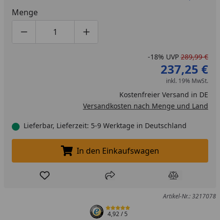
Menge
Produktmenge um eins verringern
Produktmenge manuell eingeben
Produktmenge um eins erhöhen
-18%
UVP
289,99 €
237,25 €
inkl. 19% MwSt.
Kostenfreier Versand in DE
Versandkosten nach Menge und Land
Lieferbar, Lieferzeit: 5-9 Werktage in Deutschland
In den Einkaufswagen
In den Einkaufswagen legen
Produkt zur Wunschliste hinzufügen
Teilen
Produkt Ver
Artikel-Nr.: 3217078
4,92
/ 5