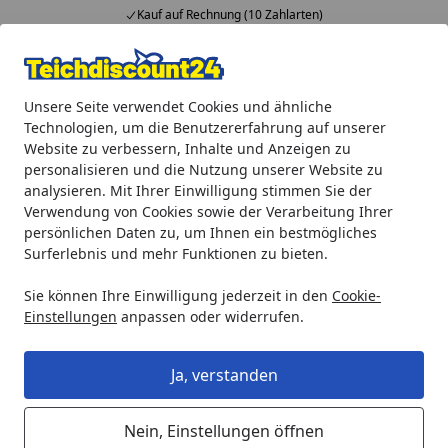
Kauf auf Rechnung (10 Zahlarten)
Alle Produkte
Mein Konto
Wunschl
Ein
Unsere Seite verwendet Cookies und ähnliche
4,92
/ 5
Suchen
Technologien, um die Benutzererfahrung auf unserer
Website zu verbessern, Inhalte und Anzeigen zu
Teichprodukte
Teichfilter & Teichbelüfter
Druckfilter
H
personalisieren und die Nutzung unserer Website zu
Startseite
analysieren. Mit Ihrer Einwilligung stimmen Sie der
Heissner SMARTLINE Druckfilter,
Verwendung von Cookies sowie der Verarbeitung Ihrer
7W UVC, mit Pumpe (HLF4000-00) ab
persönlichen Daten zu, um Ihnen ein bestmögliches
Surferlebnis und mehr Funktionen zu bieten.
Modell 2021
Sie können Ihre Einwilligung jederzeit in den
Cookie-
Einstellungen
anpassen oder widerrufen.
Ja, verstanden
Nein, Einstellungen öffnen