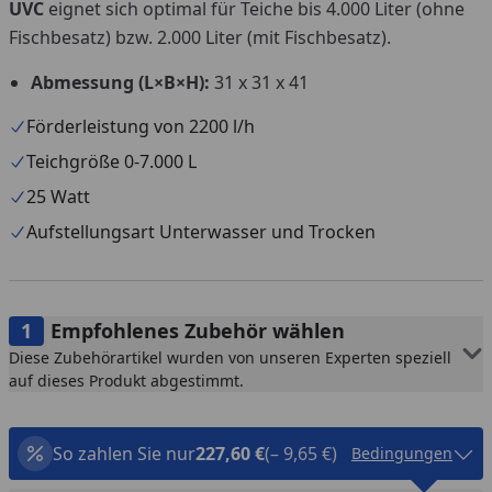
UVC
eignet sich optimal für Teiche bis 4.000 Liter (ohne
Fischbesatz) bzw. 2.000 Liter (mit Fischbesatz).
Abmessung (L×B×H):
31 x 31 x 41
Förderleistung von 2200 l/h
Teichgröße 0-7.000 L
25 Watt
Aufstellungsart Unterwasser und Trocken
Empfohlenes Zubehör wählen
Diese Zubehörartikel wurden von unseren Experten speziell
auf dieses Produkt abgestimmt.
So zahlen Sie nur
227,60 €
(– 9,65 €)
Bedingungen