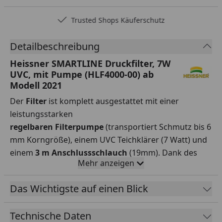
Trusted Shops Käuferschutz
Detailbeschreibung
Heissner SMARTLINE Druckfilter, 7W
UVC, mit Pumpe (HLF4000-00) ab
Modell 2021
Der
Filter
ist komplett ausgestattet mit einer
leistungsstarken
regelbaren
Filterpumpe
(transportiert Schmutz bis 6
mm Korngröße), einem UVC Teichklärer (7 Watt) und
einem
3 m Anschlussschlauch
(19mm). Dank des
Mehr anzeigen
leicht bedienbaren
Rückspülsystem
mit
getriebeunterstütztem
Das Wichtigste auf einen Blick
Schnellreinigungsmechanismus
, ist eine Reinigung
des Filters in wenigen Sekunden
kinderleicht
Technische Daten
durchführbar. Ein Öffnen des
Filtersystems
ist dazu