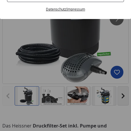
Datenschutz
Impressum
Produk
Vorheriges Bild anzeigen
Näc
Das Heissner
Druckfilter-Set inkl. Pumpe und