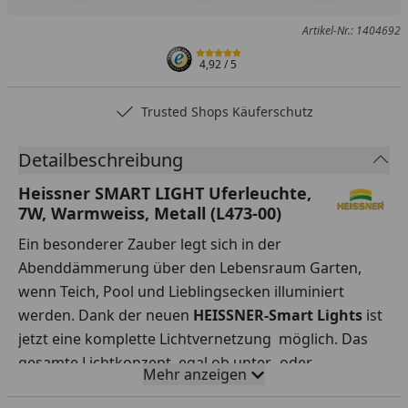
Produkt zur Wunschliste hinzufügen
Teilen
Produkt Ver
Artikel-Nr.: 1404692
4,92
/ 5
Trusted Shops Käuferschutz
Detailbeschreibung
Heissner SMART LIGHT Uferleuchte,
7W, Warmweiss, Metall (L473-00)
Ein besonderer Zauber legt sich in der
Abenddämmerung über den Lebensraum Garten,
wenn Teich, Pool und Lieblingsecken illuminiert
werden. Dank der neuen
HEISSNER-Smart Lights
ist
jetzt eine komplette Lichtvernetzung möglich. Das
gesamte Lichtkonzept, egal ob unter- oder
Mehr anzeigen
überwasser kann einfach, dank dem 3 m