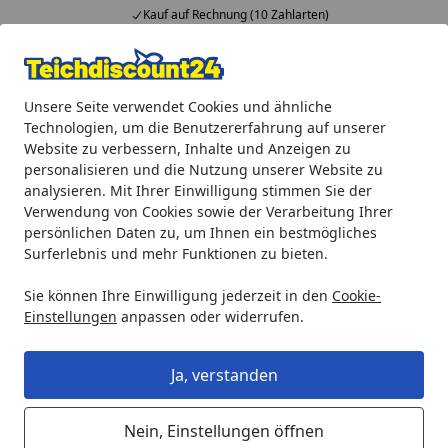
Kauf auf Rechnung (10 Zahlarten)
Alle Produkte
Mein Konto
Wunschl
Ein
Unsere Seite verwendet Cookies und ähnliche
4,92
/ 5
Suchen
Technologien, um die Benutzererfahrung auf unserer
Website zu verbessern, Inhalte und Anzeigen zu
Teichprodukte
Teichbeleuchtung
LED-Beleuchtung
He
personalisieren und die Nutzung unserer Website zu
Startseite
analysieren. Mit Ihrer Einwilligung stimmen Sie der
Heissner SMART LIGHT Uferleuchte,
Verwendung von Cookies sowie der Verarbeitung Ihrer
7W, Warmweiss, Metall (L473-00)
persönlichen Daten zu, um Ihnen ein bestmögliches
Surferlebnis und mehr Funktionen zu bieten.
Sie können Ihre Einwilligung jederzeit in den
Cookie-
Einstellungen
anpassen oder widerrufen.
Ja, verstanden
Nein, Einstellungen öffnen