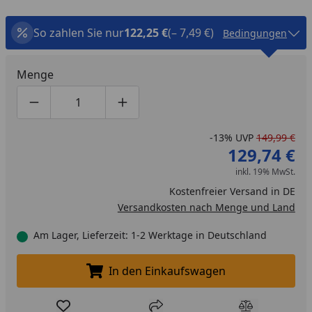
So zahlen Sie nur
122,25 €
(– 7,49 €)
Bedingungen
Menge
Produktmenge um eins verringern
Produktmenge manuell eingeben
Produktmenge um eins erhöhen
-13%
UVP
149,99 €
129,74 €
inkl. 19% MwSt.
Kostenfreier Versand in DE
Versandkosten nach Menge und Land
Am Lager, Lieferzeit: 1-2 Werktage in Deutschland
In den Einkaufswagen
In den Einkaufswagen legen