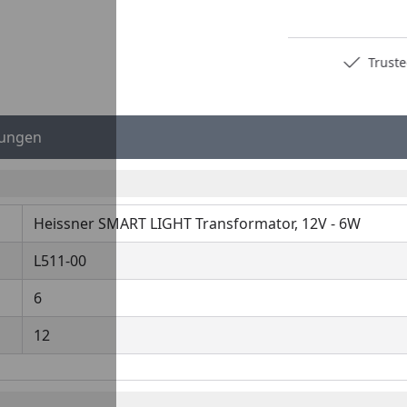
Youtube-Video
Deutschlands bester Händler
Trusted S
ungen
Heissner SMART LIGHT Transformator, 12V - 6W
L511-00
6
12