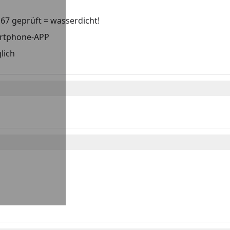
IP67 geprüft = wasserdicht!
artphone-APP
lich