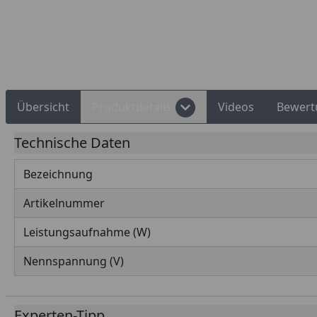
Rechnungskauf
Montageservice
Übersicht
Produktdetails
Videos
Bewert
Technische Daten
Bezeichnung
Artikelnummer
Leistungsaufnahme (W)
Nennspannung (V)
Experten-Tipp