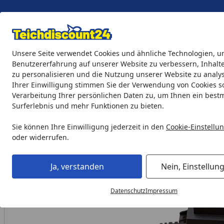
Eigene Montage-Teams
Unsere Seite verwendet Cookies und ähnliche Technologien, u
Benutzererfahrung auf unserer Website zu verbessern, Inhalt
zu personalisieren und die Nutzung unserer Website zu analys
Teichprodukte
Aquaristik
Söll Teichpflege & Fischfutter
Ihrer Einwilligung stimmen Sie der Verwendung von Cookies s
Verarbeitung Ihrer persönlichen Daten zu, um Ihnen ein best
Surferlebnis und mehr Funktionen zu bieten.
Teichprodukte
Teichbeleuchtung
LED-Beleuchtung
He
Startseite
Sie können Ihre Einwilligung jederzeit in den
Cookie-Einstellu
oder widerrufen.
Ja, verstanden
Nein, Einstellun
Datenschutz
Impressum