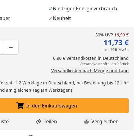
Niedriger Energieverbrauch
auer
Neuheit
-30%
UVP
16,99 €
11,73 €
inkl. 19% MwSt.
ge um eins verringern
duktmenge manuell eingeben
Produktmenge um eins erhöhen
6,90 € Versandkosten in Deutschland
Versandkostenfrei ab 9 Stück
Versandkosten nach Menge und Land
ferzeit: 1-2 Werktage in Deutschland, bei Bestellung bis 12 Uhr
and am gleichen Tag (an Werktagen)
nzufügen
In den Einkaufswagen
In den Einkaufswagen legen
iste
Teilen
Vergleichen
dukt zur Wunschliste hinzufügen
Teilen
Produkt Vergle