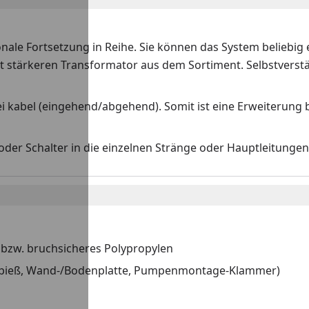
onale Fortsetzung in Reihe. Sie können das System beliebig
t stärkeren Transformator aus dem Sortiment. Selbstverstä
 kabel (eingehend/abgehend). Somit ist eine Erweiterung b
der Schalter in die einzelnen Stränge oder Hauptleitunge
bzw. bruchsicheres Polypropylen
nspieß, Wand-/Bodenplatte, Pumpenmontage-Klammer)