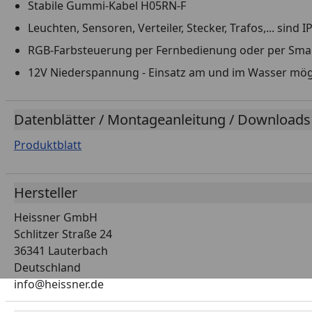
Stabile Gummi-Kabel H05RN-F
Leuchten, Sensoren, Verteiler, Stecker, Trafos,... sind 
RGB-Farbsteuerung per Fernbedienung oder per Sm
12V Niederspannung - Einsatz am und im Wasser mög
Datenblätter / Montageanleitung / Downloads
Produktblatt
Hersteller
Heissner GmbH
Schlitzer Straße 24
36341 Lauterbach
Deutschland
info@heissner.de