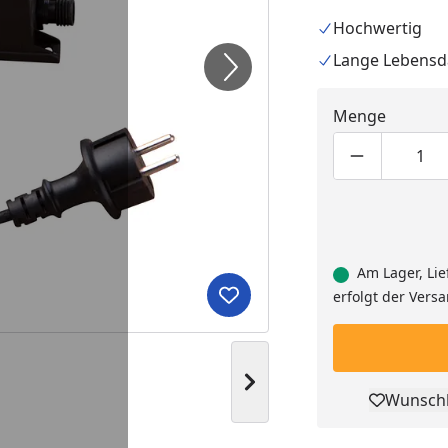
Hochwertig
Lange Lebensd
Menge
Produktmen
Pro
Am Lager, Lie
erfolgt der Vers
Produkt zur Wunschliste hi
Nächstes Bild anzeigen
Wunschl
Pro