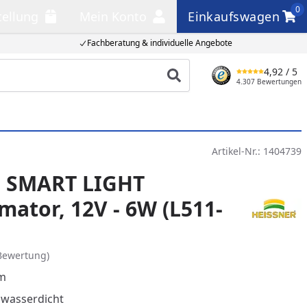
0
tellung
Mein Konto
Einkaufswagen
llung
Mein Konto
Einkaufswagen
Fachberatung & individuelle Angebote
4,92
/ 5
Produkt suchen
4.307 Bewertungen
Artikel-Nr.:
1404739
r SMART LIGHT
mator, 12V - 6W (L511-
Bewertung)
 m
 wasserdicht