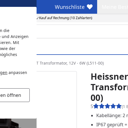
Wunschliste
Meine Bes
Wunschliste
Meine Beste
Kauf auf Rechnung (10 Zahlarten)
m die
e und Anzeigen
ieren. Mit
owie der
mögliches
issner SMART LIGHT Transformator, 12V - 6W (L511-00)
ngen
anpassen
Heissne
Transfor
00)
gen öffnen
5
(1 
Kabellänge: 2
IP67 geprüft =