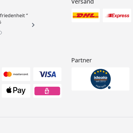
Versand
ufriedenheit “
6
Partner