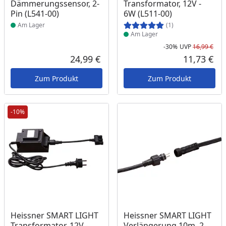
Dämmerungssensor, 2-
Transformator, 12V -
Pin (L541-00)
6W (L511-00)
Am Lager
(1)
Am Lager
-30%
UVP
16,99 €
Rab
Urs
24,99 €
11,73 €
Aktueller Preis
Akt
Zum Produkt
Zum Produkt
-10%
Produkt am Lager
Produkt am Lager
Heissner SMART LIGHT
Heissner SMART LIGHT
Transformator, 12V -
Verlängerung 10m, 2-