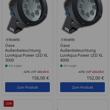
Produkt am Lager
4 Modelle
Produkt am Lager
3 Modelle
Oase
Oase
Außenbeleuchtung
Außenbeleuchtung
LunAqua Power LED XL
LunAqua Power LED XL
3000
4000
Am Lager
Am Lager
-42%
UVP
269,95 €
-43%
UVP
269,95 €
Rabatt in Prozent
Ursprünglicher Preis
Rab
Urs
156,00 €
152,00 €
Aktueller Preis
Akt
Zum Produkt
Zum Produkt
-20%