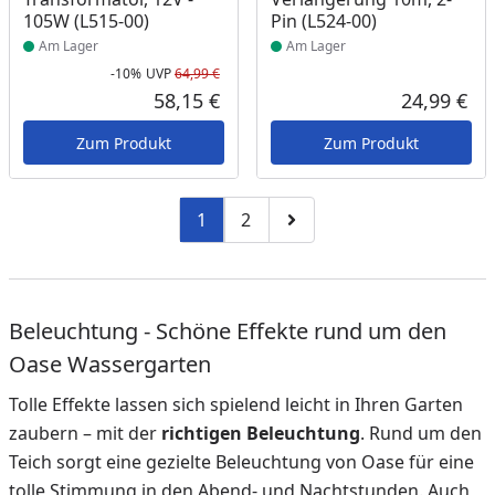
105W (L515-00)
Pin (L524-00)
Am Lager
Am Lager
-10%
UVP
64,99 €
Rabatt in Prozent
Ursprünglicher Preis
58,15 €
24,99 €
Aktueller Preis
Akt
Zum Produkt
Zum Produkt
1
2
Zu Seite 2
Zur nächsten Seite
Beleuchtung - Schöne Effekte rund um den
Oase Wassergarten
Tolle Effekte lassen sich spielend leicht in Ihren Garten
zaubern – mit der
richtigen Beleuchtung
. Rund um den
Teich sorgt eine gezielte Beleuchtung von Oase für eine
tolle Stimmung in den Abend- und Nachtstunden. Auch