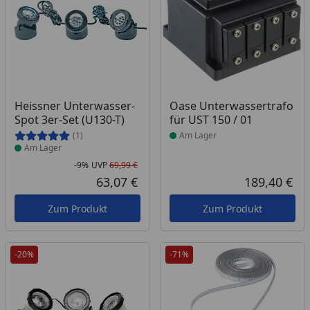
Produkt am Lager
Produkt am Lager
Heissner Unterwasser-
Oase Unterwassertrafo
Spot 3er-Set (U130-T)
für UST 150 / 01
(1)
Am Lager
Am Lager
-9%
UVP
69,99 €
Rabatt in Prozent
Ursprünglicher Preis
63,07 €
189,40 €
Aktueller Preis
Akt
Zum Produkt
Zum Produkt
-20%
-71%