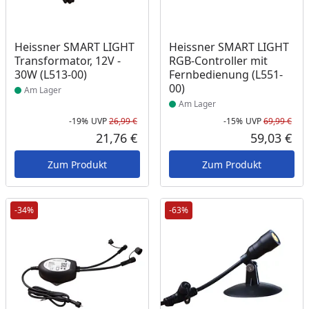
Produkt am Lager
Produkt am Lager
Heissner SMART LIGHT
Heissner SMART LIGHT
Transformator, 12V -
RGB-Controller mit
30W (L513-00)
Fernbedienung (L551-
00)
Am Lager
Am Lager
-19%
UVP
26,99 €
-15%
UVP
69,99 €
Rabatt in Prozent
Ursprünglicher Preis
Rab
Urs
21,76 €
59,03 €
Aktueller Preis
Akt
Zum Produkt
Zum Produkt
-34%
-63%