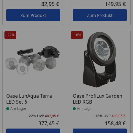
82,95 €
149,95 €
Aktueller Preis
Akt
Zum Produkt
Zum Produkt
-22%
-16%
Produkt am Lager
Produkt am Lager
Oase LunAqua Terra
Oase ProfiLux Garden
LED Set 6
LED RGB
Am Lager
Am Lager
-22%
UVP
487,95 €
-16%
UVP
189,95 €
Rabatt in Prozent
Ursprünglicher Preis
Rab
Urs
377,45 €
158,48 €
Aktueller Preis
Akt