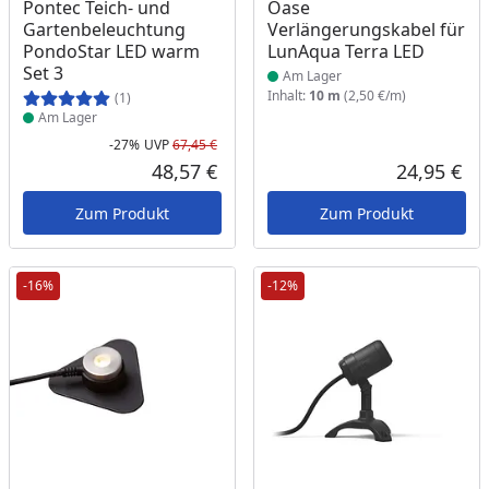
Produkt am Lager
Produkt am Lager
Pontec Teich- und
Oase
Gartenbeleuchtung
Verlängerungskabel für
PondoStar LED warm
LunAqua Terra LED
Set 3
Am Lager
Inhalt:
10 m
(2,50 €/m)
(1)
Am Lager
-27%
UVP
67,45 €
Rabatt in Prozent
Ursprünglicher Preis
48,57 €
24,95 €
Aktueller Preis
Akt
Zum Produkt
Zum Produkt
-16%
-12%