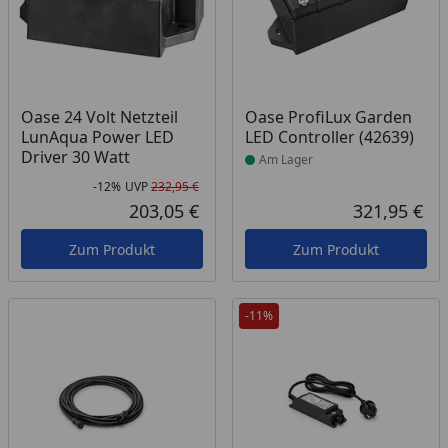
Produkt am Lager
Oase 24 Volt Netzteil
Oase ProfiLux Garden
LunAqua Power LED
LED Controller (42639)
Driver 30 Watt
Am Lager
-12%
UVP
232,95 €
Rabatt in Prozent
Ursprünglicher Preis
203,05 €
321,95 €
Aktueller Preis
Akt
Zum Produkt
Zum Produkt
-11%