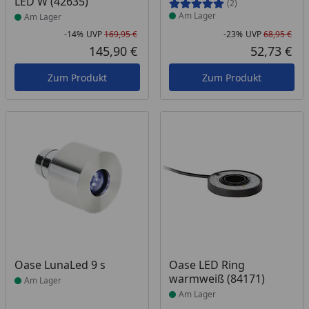
LED W (42635)
(2)
Am Lager
Am Lager
-14%
UVP
169,95 €
-23%
UVP
68,95 €
Rabatt in Prozent
Ursprünglicher Preis
Rab
Urs
145,90 €
52,73 €
Aktueller Preis
Akt
Zum Produkt
Zum Produkt
Produkt am Lager
Produkt am Lager
Oase LunaLed 9 s
Oase LED Ring
warmweiß (84171)
Am Lager
Am Lager