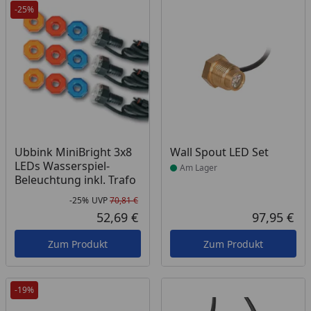
-25%
Produkt am Lager
Ubbink MiniBright 3x8
Wall Spout LED Set
LEDs Wasserspiel-
Am Lager
Beleuchtung inkl. Trafo
-25%
UVP
70,81 €
Rabatt in Prozent
Ursprünglicher Preis
52,69 €
97,95 €
Aktueller Preis
Akt
Zum Produkt
Zum Produkt
-19%