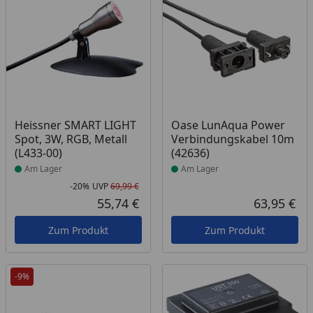
Produkt am Lager
Produkt am Lager
Heissner SMART LIGHT
Oase LunAqua Power
Spot, 3W, RGB, Metall
Verbindungskabel 10m
(L433-00)
(42636)
Am Lager
Am Lager
-20%
UVP
69,99 €
Rabatt in Prozent
Ursprünglicher Preis
55,74 €
63,95 €
Aktueller Preis
Akt
Zum Produkt
Zum Produkt
-9%