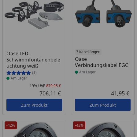
Produkt am Lager
Produkt am Lager
3 Kabellängen
Oase LED-
Oase
Schwimmfontänenbele
Verbindungskabel EGC
uchtung weiß
Am Lager
(1)
Am Lager
-19%
UVP
879,95 €
Rabatt in Prozent
Ursprünglicher Preis
706,11 €
41,95 €
Aktueller Preis
Akt
Zum Produkt
Zum Produkt
-42%
-43%