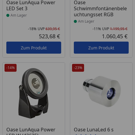
Produkt am Lager
Produkt am Lager
Oase LunAqua Power
Oase
LED Set 3
Schwimmfontänenbele
uchtungsset RGB
Am Lager
Am Lager
-18%
UVP
639,95 €
-11%
UVP
1.199,95 €
Rabatt in Prozent
Ursprünglicher Preis
Rab
Urs
523,68 €
1.060,45 €
Aktueller Preis
Akt
Zum Produkt
Zum Produkt
-14%
-23%
Produkt am Lager
Produkt am Lager
Oase LunAqua Power
Oase LunaLed 6 s