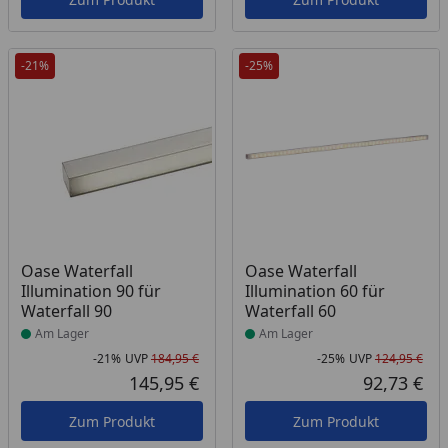
-21%
-25%
Produkt am Lager
Produkt am Lager
Oase Waterfall
Oase Waterfall
Illumination 90 für
Illumination 60 für
Waterfall 90
Waterfall 60
Am Lager
Am Lager
-21%
UVP
184,95 €
-25%
UVP
124,95 €
Rabatt in Prozent
Ursprünglicher Preis
Rab
Urs
145,95 €
92,73 €
Aktueller Preis
Akt
Zum Produkt
Zum Produkt