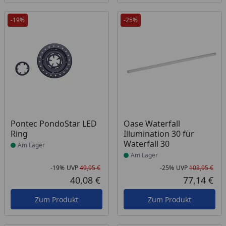
-19%
-25%
Produkt am Lager
Produkt am Lager
Pontec PondoStar LED
Oase Waterfall
Ring
Illumination 30 für
Waterfall 30
Am Lager
Am Lager
-19%
UVP
49,95 €
-25%
UVP
103,95 €
Rabatt in Prozent
Ursprünglicher Preis
Rab
Urs
40,08 €
77,14 €
Aktueller Preis
Akt
Zum Produkt
Zum Produkt