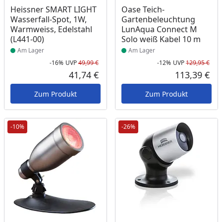
Produkt am Lager
Produkt am Lager
Heissner SMART LIGHT
Oase Teich-
Wasserfall-Spot, 1W,
Gartenbeleuchtung
Warmweiss, Edelstahl
LunAqua Connect M
(L441-00)
Solo weiß Kabel 10 m
Am Lager
Am Lager
-16%
UVP
49,99 €
-12%
UVP
129,95 €
Rabatt in Prozent
Ursprünglicher Preis
Rab
Urs
41,74 €
113,39 €
Aktueller Preis
Akt
Zum Produkt
Zum Produkt
-10%
-26%