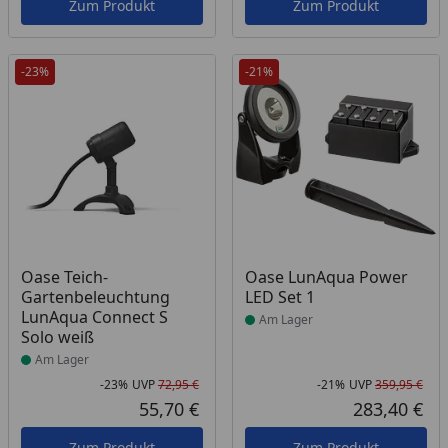
Zum Produkt
Zum Produkt
-23%
-21%
Produkt am Lager
Produkt am Lager
Oase Teich-
Oase LunAqua Power
Gartenbeleuchtung
LED Set 1
LunAqua Connect S
Am Lager
Solo weiß
Am Lager
-23%
UVP
72,95 €
-21%
UVP
359,95 €
Rabatt in Prozent
Ursprünglicher Preis
Rab
Urs
55,70 €
283,40 €
Aktueller Preis
Akt
Zum Produkt
Zum Produkt