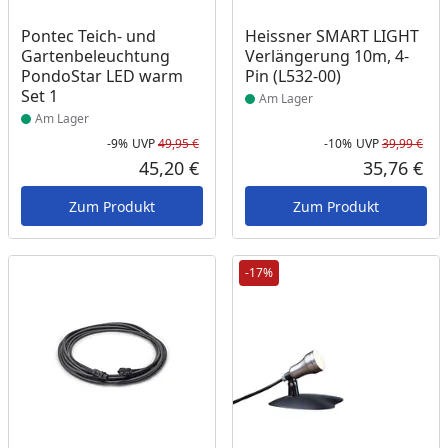
Produkt am Lager
Produkt am Lager
Pontec Teich- und
Heissner SMART LIGHT
Gartenbeleuchtung
Verlängerung 10m, 4-
PondoStar LED warm
Pin (L532-00)
Set 1
Am Lager
Am Lager
-9%
UVP
49,95 €
-10%
UVP
39,99 €
Rabatt in Prozent
Ursprünglicher Preis
Rab
Urs
45,20 €
35,76 €
Aktueller Preis
Akt
Zum Produkt
Zum Produkt
-17%