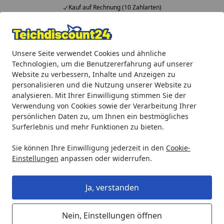
Kauf auf Rechnung (10 Zahlarten)
Alle Produkte
Mein Konto
Wunschl
Ein
Unsere Seite verwendet Cookies und ähnliche
4,92
/ 5
Suchen
Technologien, um die Benutzererfahrung auf unserer
Website zu verbessern, Inhalte und Anzeigen zu
Teichprodukte
Teichbeleuchtung
personalisieren und die Nutzung unserer Website zu
Startseite
analysieren. Mit Ihrer Einwilligung stimmen Sie der
Teichbeleuchtung
Verwendung von Cookies sowie der Verarbeitung Ihrer
persönlichen Daten zu, um Ihnen ein bestmögliches
Surferlebnis und mehr Funktionen zu bieten.
Das von Ihnen gesuchte Produkt "Heissner SMART
LIGHT Spot, 9W, Warmweiss, Kunststoff (L419-00)"
Sie können Ihre Einwilligung jederzeit in den
Cookie-
ist leider nicht mehr verfügbar. Sie wurden daher
Einstellungen
anpassen oder widerrufen.
auf eine passende Kategorie weitergeleitet.
Ja, verstanden
Die Mischung macht's - Wundervolle
Momente zwischen Dunkelheit und Licht
Nein, Einstellungen öffnen