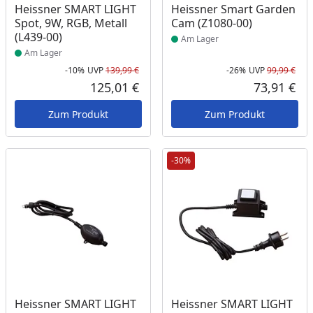
Produkt am Lager
Produkt am Lager
Heissner SMART LIGHT
Heissner Smart Garden
Spot, 9W, RGB, Metall
Cam (Z1080-00)
(L439-00)
Am Lager
Am Lager
-10%
UVP
139,99 €
-26%
UVP
99,99 €
Rabatt in Prozent
Ursprünglicher Preis
Rab
Urs
125,01 €
73,91 €
Aktueller Preis
Akt
Zum Produkt
Zum Produkt
-30%
Produkt am Lager
Produkt am Lager
Heissner SMART LIGHT
Heissner SMART LIGHT