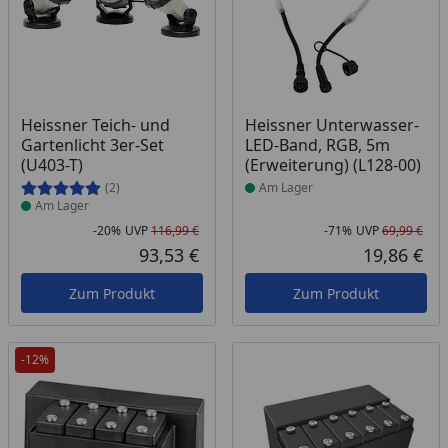
Produkt am Lager
Produkt am Lager
Heissner Teich- und
Heissner Unterwasser-
Gartenlicht 3er-Set
LED-Band, RGB, 5m
(U403-T)
(Erweiterung) (L128-00)
(2)
Am Lager
Am Lager
-20%
UVP
116,99 €
-71%
UVP
69,99 €
Rabatt in Prozent
Ursprünglicher Preis
Rab
Urs
93,53 €
19,86 €
Aktueller Preis
Akt
Zum Produkt
Zum Produkt
-12%