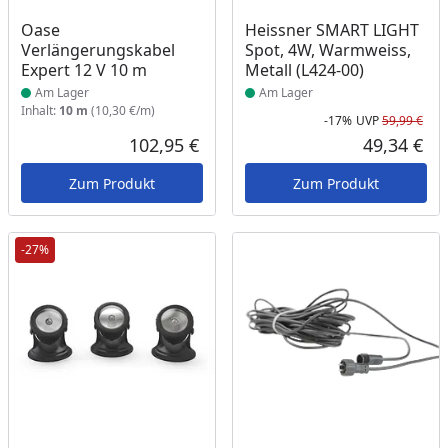
Produkt am Lager
Produkt am Lager
Oase
Heissner SMART LIGHT
Verlängerungskabel
Spot, 4W, Warmweiss,
Expert 12 V 10 m
Metall (L424-00)
Am Lager
Am Lager
Inhalt:
10 m
(10,30 €/m)
-17%
UVP
59,99 €
Rab
Urs
102,95 €
49,34 €
Aktueller Preis
Akt
Zum Produkt
Zum Produkt
-27%