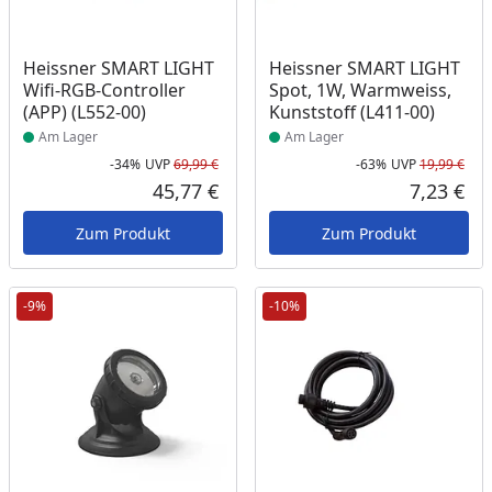
Produkt am Lager
Produkt am Lager
Heissner SMART LIGHT
Heissner SMART LIGHT
Wifi-RGB-Controller
Spot, 1W, Warmweiss,
(APP) (L552-00)
Kunststoff (L411-00)
Am Lager
Am Lager
-34%
UVP
69,99 €
-63%
UVP
19,99 €
Rabatt in Prozent
Ursprünglicher Preis
Rab
Urs
45,77 €
7,23 €
Aktueller Preis
Akt
Zum Produkt
Zum Produkt
-9%
-10%