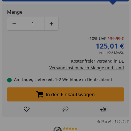
Menge
Produktmenge um eins verringern
Produktmenge manuell eingeben
Produktmenge um eins erhöhen
-10%
UVP
139,99 €
125,01 €
inkl. 19% MwSt.
Kostenfreier Versand in DE
Versandkosten nach Menge und Land
Am Lager, Lieferzeit: 1-2 Werktage in Deutschland
In den Einkaufswagen
In den Einkaufswagen legen
Produkt zur Wunschliste hinzufügen
Teilen
Produkt Ver
Artikel-Nr.: 1404647