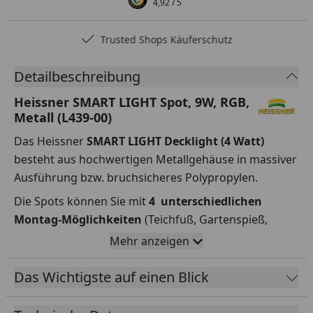
4,92
/ 5
Trusted Shops Käuferschutz
…
Detailbeschreibung
Heissner SMART LIGHT Spot, 9W, RGB,
Metall (L439-00)
Das Heissner
SMART LIGHT Decklight (4 Watt)
besteht aus hochwertigen Metallgehäuse in massiver
Ausführung bzw. bruchsicheres Polypropylen.
Die Spots können Sie mit
4 unterschiedlichen
Montag-Möglichkeiten
(Teichfuß, Gartenspieß,
Wand-/Bodenplatte, Pumpenmontage-Klammer)
Mehr anzeigen
befestigen.
Das Wichtigste auf einen Blick
Die Lampe besitzt ein stabiles
Gummi-Kabel
H05RN-F
und alle Leuchten, Sensoren, Verteiler, Stecker, Trafos