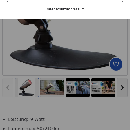
Datenschutz
Impressum
Produk
Vorheriges Bild anzeigen
Näc
Leistung: 9 Watt
You
Lumen: max. 50x210 lm