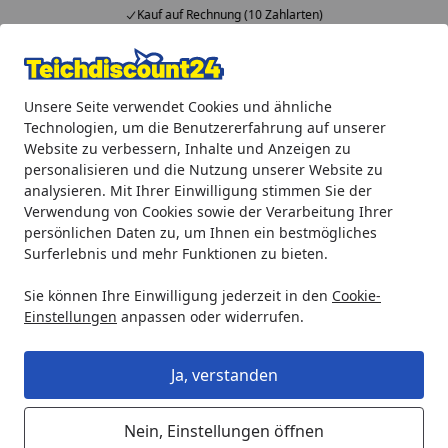
Kauf auf Rechnung (10 Zahlarten)
Alle Produkte
Mein Konto
Wunschl
Ein
Unsere Seite verwendet Cookies und ähnliche
4,92
/ 5
Suchen
Technologien, um die Benutzererfahrung auf unserer
Website zu verbessern, Inhalte und Anzeigen zu
Teichprodukte
Teichbeleuchtung
LED-Beleuchtung
He
personalisieren und die Nutzung unserer Website zu
Startseite
analysieren. Mit Ihrer Einwilligung stimmen Sie der
Heissner SMART LIGHT Spot, 9W,
Verwendung von Cookies sowie der Verarbeitung Ihrer
RGB, Metall (L439-00)
persönlichen Daten zu, um Ihnen ein bestmögliches
Surferlebnis und mehr Funktionen zu bieten.
Sie können Ihre Einwilligung jederzeit in den
Cookie-
Einstellungen
anpassen oder widerrufen.
Ja, verstanden
Nein, Einstellungen öffnen