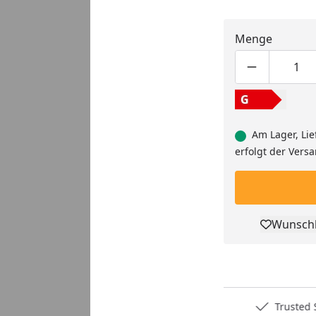
Menge
Youtube-Video
Produktmen
Pro
G
Am Lager, Lie
erfolgt der Vers
Wunschl
Pro
Deutschlands bester Händler
Trusted S