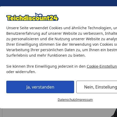
Eigene Montage-Teams
Unsere Seite verwendet Cookies und ähnliche Technologien, u
Benutzererfahrung auf unserer Website zu verbessern, Inhalt
zu personalisieren und die Nutzung unserer Website zu analys
Teichprodukte
Aquaristik
Söll Teichpflege & Fischfutter
Ihrer Einwilligung stimmen Sie der Verwendung von Cookies s
Verarbeitung Ihrer persönlichen Daten zu, um Ihnen ein best
Surferlebnis und mehr Funktionen zu bieten.
Teichprodukte
Teichbeleuchtung
LED-Beleuchtung
He
Startseite
Sie können Ihre Einwilligung jederzeit in den
Cookie-Einstellu
oder widerrufen.
Ja, verstanden
Nein, Einstellun
Datenschutz
Impressum