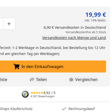
19,99 €
inkl. 19% MwSt.
ge um eins verringern
duktmenge manuell eingeben
Produktmenge um eins erhöhen
6,90 € Versandkosten in Deutschland
Versandkostenfrei ab 5 Stück
Versandkosten nach Menge und Land
ferzeit: 1-2 Werktage in Deutschland, bei Bestellung bis 12 Uhr
and am gleichen Tag (an Werktagen)
In den Einkaufswagen
In den Einkaufswagen legen
iste
Teilen
Vergleichen
dukt zur Wunschliste hinzufügen
Teilen
Produkt Vergle
4,92
/ 5
4.307 Bewertungen
hops Käuferschutz
Rechnungskauf