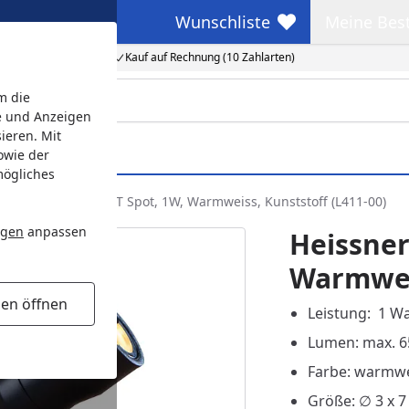
Wunschliste
Meine Bes
Wunschliste
Meine Beste
Kauf auf Rechnung (10 Zahlarten)
m die
e und Anzeigen
ieren. Mit
owie der
mögliches
issner SMART LIGHT Spot, 1W, Warmweiss, Kunststoff (L411-00)
ngen
anpassen
Heissner
Warmweis
gen öffnen
Leistung: 1 Wa
Lumen: max. 6
Farbe: warmw
Größe: ∅ 3 x 