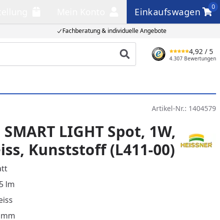
0
tellung
Mein Konto
Einkaufswagen
llung
Mein Konto
Einkaufswagen
Fachberatung & individuelle Angebote
4,92
/ 5
Produkt suchen
4.307 Bewertungen
Artikel-Nr.:
1404579
 SMART LIGHT Spot, 1W,
s, Kunststoff (L411-00)
tt
5 lm
eiss
7 mm