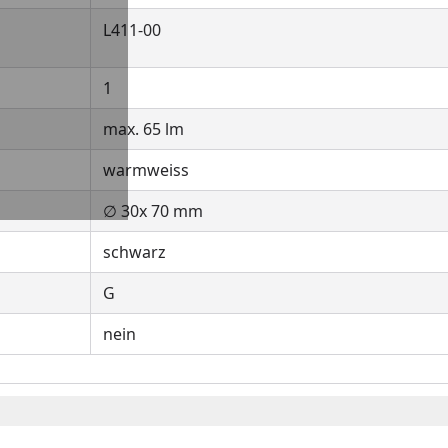
L411-00
1
max. 65 lm
warmweiss
∅ 30x 70 mm
schwarz
G
nein