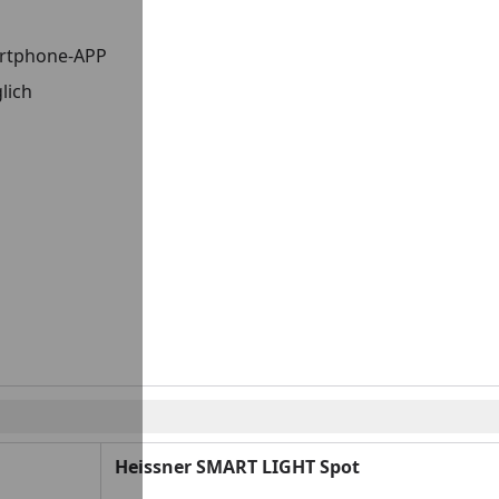
artphone-APP
lich
Heissner SMART LIGHT Spot