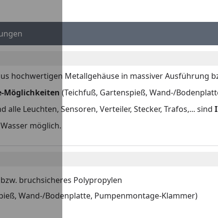
…
ungen
us hochwertigen Metallgehäuse in massiver Ausführung bz
-Möglichkeiten
(Teichfuß, Gartenspieß, Wand-/Bodenplat
 alle Leuchten, Sensoren, Verteiler, Stecker, Trafos,... sind
m Wasser möglich.
bzw. bruchsicheres Polypropylen
nspieß, Wand-/Bodenplatte, Pumpenmontage-Klammer)