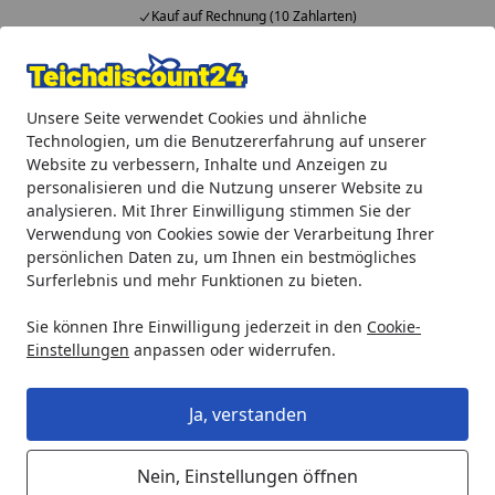
f auf Rechnung (10 Zahlarten)
Fach
Alle Produkte
Mein Konto
Wunschl
Ein
Unsere Seite verwendet Cookies und ähnliche
4,92
/ 5
Suchen
Technologien, um die Benutzererfahrung auf unserer
Website zu verbessern, Inhalte und Anzeigen zu
Heissner Schwämme-Set (5tlg) zu FPU10000 11W (ab 2021) (
personalisieren und die Nutzung unserer Website zu
Startseite
analysieren. Mit Ihrer Einwilligung stimmen Sie der
Heissner Schwämme-Set (5tlg) zu
Verwendung von Cookies sowie der Verarbeitung Ihrer
FPU10000 11W (ab 2021) (ET15-
persönlichen Daten zu, um Ihnen ein bestmögliches
Surferlebnis und mehr Funktionen zu bieten.
F110C)
Sie können Ihre Einwilligung jederzeit in den
Cookie-
Einstellungen
anpassen oder widerrufen.
Ja, verstanden
Nein, Einstellungen öffnen