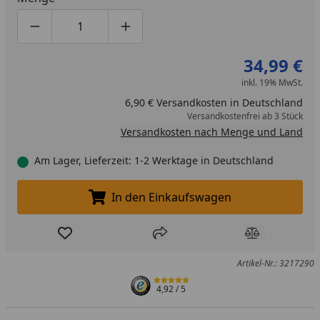
Produktmenge um eins verringern
Produktmenge manuell eingeben
Produktmenge um eins erhöhen
34,99 €
inkl. 19% MwSt.
6,90 € Versandkosten in Deutschland
Versandkostenfrei ab 3 Stück
Versandkosten nach Menge und Land
Am Lager, Lieferzeit: 1-2 Werktage in Deutschland
In den Einkaufswagen
In den Einkaufswagen legen
Produkt zur Wunschliste hinzufügen
Teilen
Produkt Ver
Artikel-Nr.: 3217290
4,92
/ 5