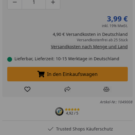
Produktmenge um eins verringern
Produktmenge manuell eingeben
Produktmenge um eins erhöhen
3,99 €
inkl. 19% MwSt.
4,90 € Versandkosten in Deutschland
Versandkostenfrei ab 25 Stück
Versandkosten nach Menge und Land
Lieferbar, Lieferzeit: 10-15 Werktage in Deutschland
In den Einkaufswagen
In den Einkaufswagen legen
Produkt zur Wunschliste hinzufügen
Teilen
Produkt Ver
Artikel-Nr.: 1049008
4,92
/ 5
Trusted Shops Käuferschutz