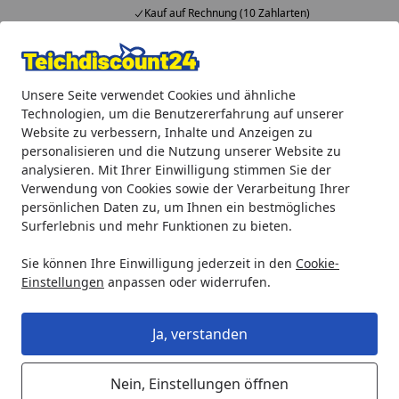
Kauf auf Rechnung (10 Zahlarten)
Alle Produkte
Mein Konto
Wunschl
Ein
Unsere Seite verwendet Cookies und ähnliche
4,92
/ 5
Suchen
Technologien, um die Benutzererfahrung auf unserer
Website zu verbessern, Inhalte und Anzeigen zu
Heissner Schlauchtülle 19 mm, R1/2 " (Z297-00)
personalisieren und die Nutzung unserer Website zu
Startseite
analysieren. Mit Ihrer Einwilligung stimmen Sie der
Heissner Schlauchtülle 19 mm, R1/2
Verwendung von Cookies sowie der Verarbeitung Ihrer
" (Z297-00)
persönlichen Daten zu, um Ihnen ein bestmögliches
Surferlebnis und mehr Funktionen zu bieten.
Sie können Ihre Einwilligung jederzeit in den
Cookie-
Einstellungen
anpassen oder widerrufen.
Ja, verstanden
Nein, Einstellungen öffnen