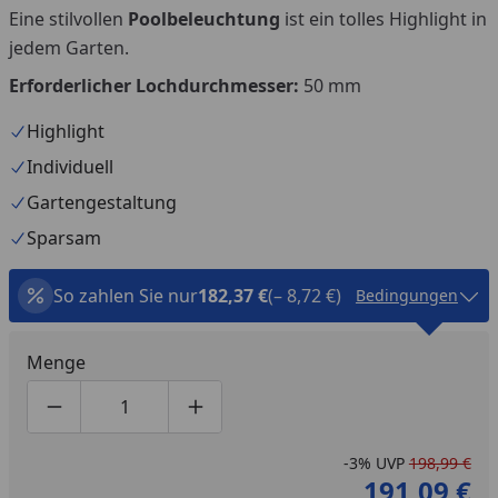
Eine stilvollen
Poolbeleuchtung
ist ein tolles Highlight in
jedem Garten.
Erforderlicher Lochdurchmesser:
50 mm
Highlight
Individuell
Gartengestaltung
Sparsam
So zahlen Sie nur
182,37 €
(– 8,72 €)
Bedingungen
Menge
Produktmenge um eins verringern
Produktmenge manuell eingeben
Produktmenge um eins erhöhen
-3%
UVP
198,99 €
191,09 €