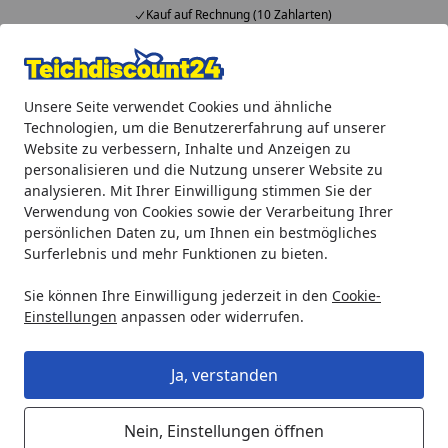
Kauf auf Rechnung (10 Zahlarten)
Alle Produkte
Mein Konto
Wunschl
Ein
Unsere Seite verwendet Cookies und ähnliche
4,92
/ 5
Suchen
Technologien, um die Benutzererfahrung auf unserer
Website zu verbessern, Inhalte und Anzeigen zu
Heissner RGB-Pool-Wandeinbaustrahler, RGB, 165mm Lamp 
personalisieren und die Nutzung unserer Website zu
Startseite
analysieren. Mit Ihrer Einwilligung stimmen Sie der
Heissner RGB-Pool-
Verwendung von Cookies sowie der Verarbeitung Ihrer
Wandeinbaustrahler, RGB, 165mm
persönlichen Daten zu, um Ihnen ein bestmögliches
Surferlebnis und mehr Funktionen zu bieten.
Lamp / 290mm Frame / 25W (L489-
00)
Sie können Ihre Einwilligung jederzeit in den
Cookie-
Einstellungen
anpassen oder widerrufen.
Ja, verstanden
Nein, Einstellungen öffnen