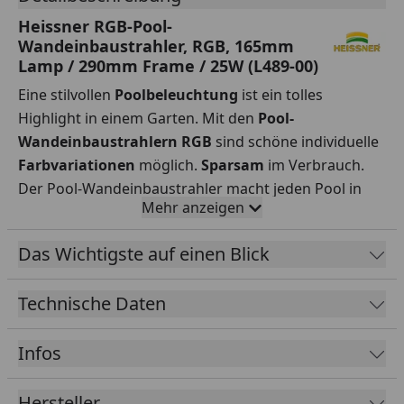
Heissner RGB-Pool-
Wandeinbaustrahler, RGB, 165mm
Lamp / 290mm Frame / 25W (L489-00)
Eine stilvollen
Poolbeleuchtung
ist ein tolles
Highlight in einem Garten. Mit den
Pool-
Wandeinbaustrahlern RGB
sind schöne individuelle
Farbvariationen
möglich.
Sparsam
im Verbrauch.
Der Pool-Wandeinbaustrahler macht jeden Pool in
Mehr anzeigen
der Abenddämmerung zu einem absoluten Garten-
Highlight. Farbe: RGB. Mit dem passenden WiFi-RGB-
Das Wichtigste auf einen Blick
Controller (L552-00-nicht im Lieferumfang enthalten)
und der kostenlosen App ist eine bequeme
Technische Daten
Lichtsteuerung, Timer, Sound oder Licht-Modi sogar
per Sprachbefehl oder auf dem Smartphone möglich.
Infos
Hersteller