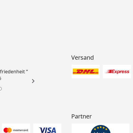
Versand
ufriedenheit “
6
Partner