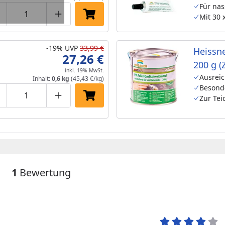
Für nas
Mit 30 
roduktmenge um eins verringern
Produktmenge manuell eingeben
Produktmenge um eins erhöhen
In den Einkaufswagen legen
-19%
UVP
33,99 €
Heissne
27,26 €
200 g (
inkl. 19% MwSt.
Ausreic
Inhalt:
0,6 kg
(45,43 €/kg)
Besonde
Zur Te
roduktmenge um eins verringern
Produktmenge manuell eingeben
Produktmenge um eins erhöhen
In den Einkaufswagen legen
1
Bewertung