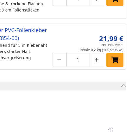
Produktmenge um eins verringe
Produktmenge manuell
Produktmenge 
In den 
se & trockene Flächen
x 9 cm Folienstücken
r PVC-Folienkleber
21,99 €
Z854-00)
hend für 5 m Klebenaht
inkl. 19% MwSt.
Inhalt:
0,2 kg
(109,95 €/kg)
rs starker Halt
ichvergrößerung
Produktmenge um eins verringe
Produktmenge manuell
Produktmenge 
In den 