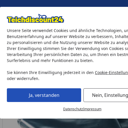
Eigene Montage-Teams
Unsere Seite verwendet Cookies und ähnliche Technologien, u
Benutzererfahrung auf unserer Website zu verbessern, Inhalt
zu personalisieren und die Nutzung unserer Website zu analys
Teichprodukte
Aquaristik
Söll Teichpflege & Fischfutter
Ihrer Einwilligung stimmen Sie der Verwendung von Cookies s
Verarbeitung Ihrer persönlichen Daten zu, um Ihnen ein best
Surferlebnis und mehr Funktionen zu bieten.
Heissner PVC Teichfolie schwarz 1.0 mm 8x1m (TF182-00)
Startseite
Sie können Ihre Einwilligung jederzeit in den
Cookie-Einstellu
oder widerrufen.
Ja, verstanden
Nein, Einstellun
Datenschutz
Impressum