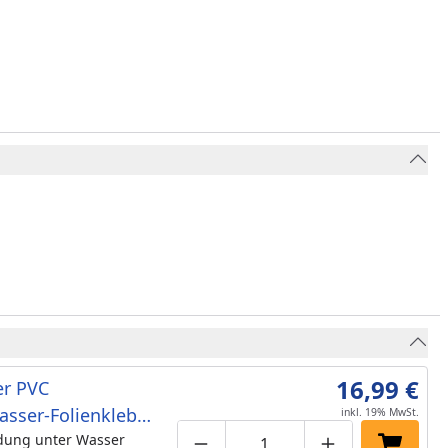
16,99 €
er PVC
asser-Folienkleber
inkl. 19% MwSt.
00)
ung unter Wasser