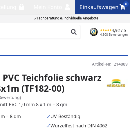
0
tellung
Mein Konto
Einkaufswagen
llung
Mein Konto
Einkaufswagen
Fachberatung & individuelle Angebote
4,92
/ 5
Produkt suchen
4.308 Bewertungen
Artikel-Nr.:
214889
 PVC Teichfolie schwarz
x1m (TF182-00)
Bewertung)
hnitt PVC 1,0 mm 8 x 1 m = 8 qm
1 m = 8 qm
UV-Beständig
Wurzelfest nach DIN 4062