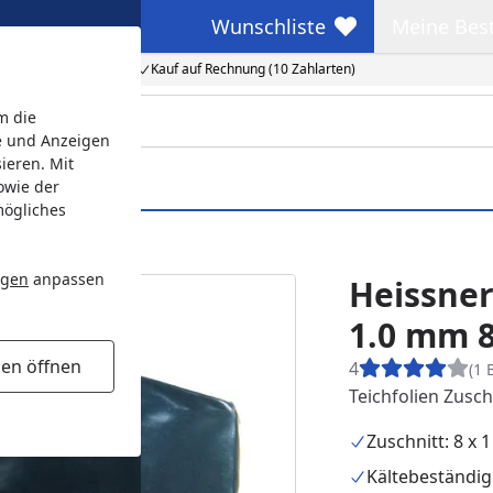
Wunschliste
Meine Bes
Wunschliste
Meine Beste
Kauf auf Rechnung (10 Zahlarten)
m die
e und Anzeigen
ieren. Mit
owie der
mögliches
ngen
anpassen
Heissner
1.0 mm 8
gen öffnen
4
(1 
Teichfolien Zusc
Zuschnitt: 8 x 
Kältebeständig