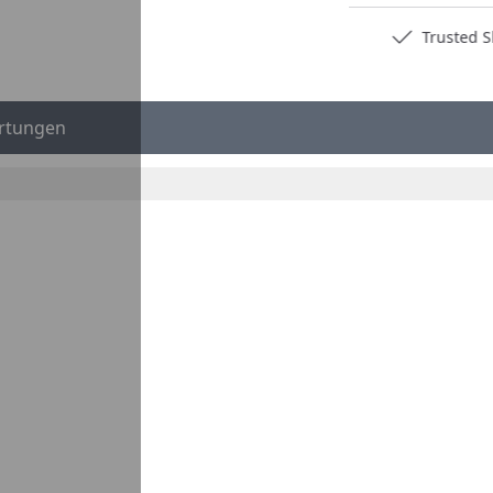
Deutschlands bester Händler
Trusted S
rtungen