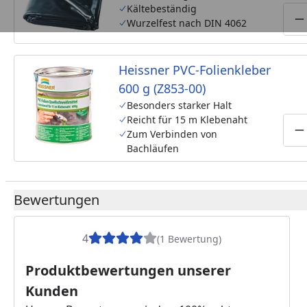
Kältebeständig
Wurzelfest nach DIN 4062
P
Heissner PVC-Folienkleber
600 g (Z853-00)
Besonders starker Halt
Reicht für 15 m Klebenaht
Zum Verbinden von
P
Bachläufen
Bewertungen
4
(1 Bewertung)
Produktbewertungen unserer
Kunden