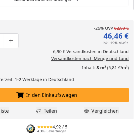
-26%
UVP
62,99 €
46,46 €
inkl. 19% MwSt.
ge um eins verringern
duktmenge manuell eingeben
Produktmenge um eins erhöhen
6,90 € Versandkosten in Deutschland
Versandkosten nach Menge und Land
Inhalt:
8 m²
(5,81 €/m²)
ferzeit: 1-2 Werktage in Deutschland
In den Einkaufswagen
In den Einkaufswagen legen
iste
Teilen
Vergleichen
dukt zur Wunschliste hinzufügen
Teilen
Produkt Vergle
4,92
/ 5
4.308 Bewertungen