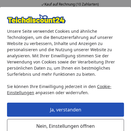
Kauf auf Rechnung (10 Zahlarten)
Alle Produkte
Mein Konto
Wunschl
Ein
Unsere Seite verwendet Cookies und ähnliche
4,92
/ 5
Suchen
Technologien, um die Benutzererfahrung auf unserer
Website zu verbessern, Inhalte und Anzeigen zu
Heissner Pumpenkammer, transparent, mit 2 Verschluss-Kli
personalisieren und die Nutzung unserer Website zu
Startseite
analysieren. Mit Ihrer Einwilligung stimmen Sie der
Heissner Pumpenkammer,
Verwendung von Cookies sowie der Verarbeitung Ihrer
transparent, mit 2 Verschluss-
persönlichen Daten zu, um Ihnen ein bestmögliches
Surferlebnis und mehr Funktionen zu bieten.
Klipsen (ET11-F101Q)
Sie können Ihre Einwilligung jederzeit in den
Cookie-
Einstellungen
anpassen oder widerrufen.
Ja, verstanden
Nein, Einstellungen öffnen