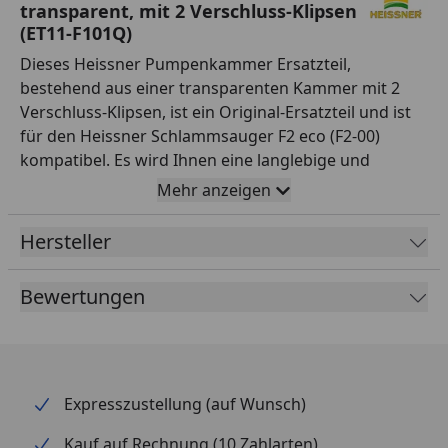
transparent, mit 2 Verschluss-Klipsen
(ET11-F101Q)
Dieses Heissner Pumpenkammer Ersatzteil,
bestehend aus einer transparenten Kammer mit 2
Verschluss-Klipsen, ist ein Original-Ersatzteil und ist
für den Heissner Schlammsauger F2 eco (F2-00)
kompatibel. Es wird Ihnen eine langlebige und
zuverlässige Leistung gewährleisten, um Ihren Teich
Mehr anzeigen
sauber zu halten. Dank einer hervorragenden
Verarbeitungsqualität erhalten Sie ein hochwertiges
Hersteller
Ersatzteil.
Bewertungen
Expresszustellung (auf Wunsch)
Kauf auf Rechnung (10 Zahlarten)