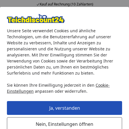
Kauf auf Rechnung (10 Zahlarten)
…
Alle Produkte
Mein Konto
Wunschl
Ein
Unsere Seite verwendet Cookies und ähnliche
4,92
/ 5
Suchen
Technologien, um die Benutzererfahrung auf unserer
Website zu verbessern, Inhalte und Anzeigen zu
Teichprodukte
Teichbau
Deko Elemente
Heissner WAL
personalisieren und die Nutzung unserer Website zu
Startseite
analysieren. Mit Ihrer Einwilligung stimmen Sie der
Heissner WALDEMAR, der
Verwendung von Cookies sowie der Verarbeitung Ihrer
Laternenzwerg
persönlichen Daten zu, um Ihnen ein bestmögliches
Surferlebnis und mehr Funktionen zu bieten.
Sie können Ihre Einwilligung jederzeit in den
Cookie-
Einstellungen
anpassen oder widerrufen.
Ja, verstanden
Nein, Einstellungen öffnen