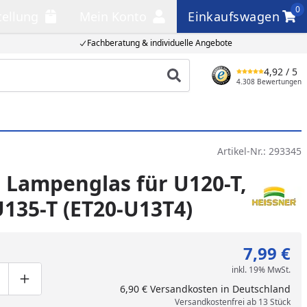
0
tellung
Mein Konto
Einkaufswagen
llung
Mein Konto
Einkaufswagen
Fachberatung & individuelle Angebote
4,92
/ 5
Produkt suchen
4.308 Bewertungen
Artikel-Nr.:
293345
 Lampenglas für U120-T,
U135-T (ET20-U13T4)
7,99 €
inkl. 19% MwSt.
ge um eins verringern
duktmenge manuell eingeben
Produktmenge um eins erhöhen
6,90 € Versandkosten in Deutschland
Versandkostenfrei ab 13 Stück