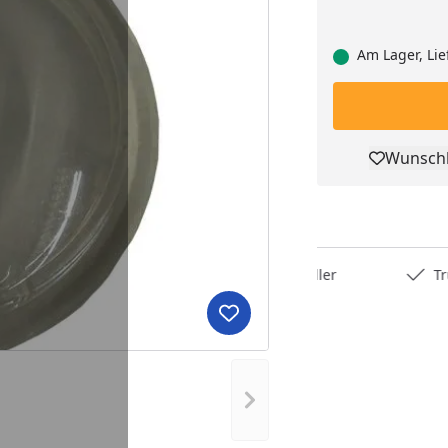
Am Lager, Lie
Wunschl
Pro
Deutschlands bester Händler
Trusted S
Produkt zur Wunschliste hi
Nächstes Bild anzeigen