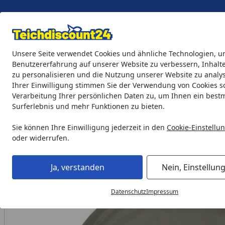
Eigene Montage-Teams
Unsere Seite verwendet Cookies und ähnliche Technologien, u
Benutzererfahrung auf unserer Website zu verbessern, Inhalt
zu personalisieren und die Nutzung unserer Website zu analys
Teichprodukte
Aquaristik
Söll Teichpflege & Fischfutter
Ihrer Einwilligung stimmen Sie der Verwendung von Cookies s
Verarbeitung Ihrer persönlichen Daten zu, um Ihnen ein best
Surferlebnis und mehr Funktionen zu bieten.
Heissner Lampenglas für U120-T, U130-T, U135-T (ET20-U13T
Startseite
Sie können Ihre Einwilligung jederzeit in den
Cookie-Einstellu
oder widerrufen.
Ja, verstanden
Nein, Einstellun
Datenschutz
Impressum