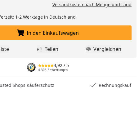
Versandkosten nach Menge und Land
ferzeit: 1-2 Werktage in Deutschland
In den Einkaufswagen
In den Einkaufswagen legen
iste
Teilen
Vergleichen
dukt zur Wunschliste hinzufügen
Teilen
Produkt Vergle
4,92
/ 5
4.308 Bewertungen
hops Käuferschutz
Rechnungskauf
nzufügen