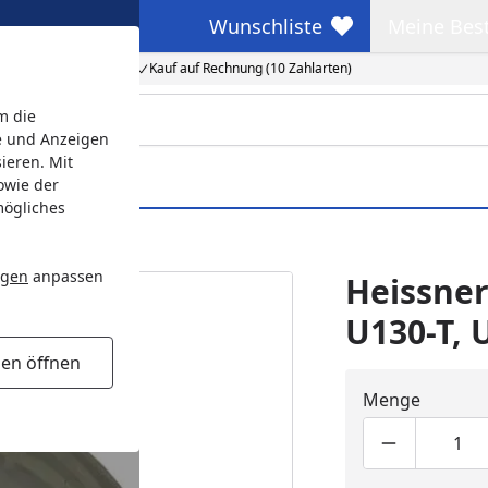
Wunschliste
Meine Bes
Wunschliste
Meine Beste
Kauf auf Rechnung (10 Zahlarten)
m die
e und Anzeigen
ieren. Mit
owie der
mögliches
4)
ngen
anpassen
Heissner
U130-T, 
gen öffnen
Menge
Produktmen
Pro