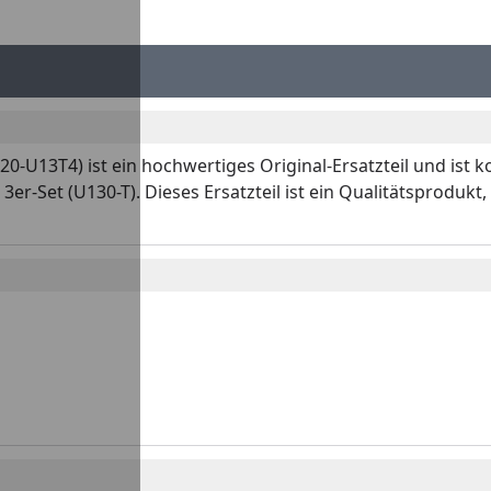
0-U13T4) ist ein hochwertiges Original-Ersatzteil und ist 
r-Set (U130-T). Dieses Ersatzteil ist ein Qualitätsprodukt,