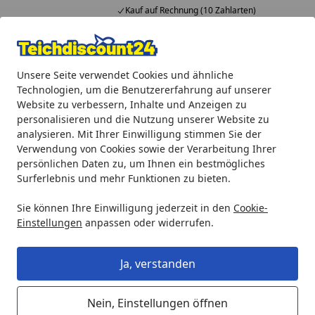
Kauf auf Rechnung (10 Zahlarten)
Alle Produkte
Mein Konto
Wunschl
Ein
Unsere Seite verwendet Cookies und ähnliche
4,92
/ 5
Suchen
Technologien, um die Benutzererfahrung auf unserer
Website zu verbessern, Inhalte und Anzeigen zu
Heissner Halterung für UVC-Lampe (ET20-WWF9X)
personalisieren und die Nutzung unserer Website zu
Startseite
analysieren. Mit Ihrer Einwilligung stimmen Sie der
Heissner Halterung für UVC-Lampe
Verwendung von Cookies sowie der Verarbeitung Ihrer
(ET20-WWF9X)
persönlichen Daten zu, um Ihnen ein bestmögliches
Surferlebnis und mehr Funktionen zu bieten.
Sie können Ihre Einwilligung jederzeit in den
Cookie-
Einstellungen
anpassen oder widerrufen.
Ja, verstanden
Nein, Einstellungen öffnen