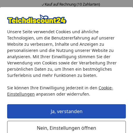
Kauf auf Rechnung (10 Zahlarten)
Alle Produkte
Mein Konto
Wunschl
Ein
Unsere Seite verwendet Cookies und ähnliche
4,92
/ 5
Suchen
Technologien, um die Benutzererfahrung auf unserer
Website zu verbessern, Inhalte und Anzeigen zu
Heissner Glaskolben inkl. Kunststoffeinsatz, montiert fü
personalisieren und die Nutzung unserer Website zu
Startseite
analysieren. Mit Ihrer Einwilligung stimmen Sie der
Heissner Glaskolben inkl.
Verwendung von Cookies sowie der Verarbeitung Ihrer
Kunststoffeinsatz, montiert für
persönlichen Daten zu, um Ihnen ein bestmögliches
Surferlebnis und mehr Funktionen zu bieten.
WWF409, WWF411 + WWF418 ( ET20-
WWF5G)
Sie können Ihre Einwilligung jederzeit in den
Cookie-
Einstellungen
anpassen oder widerrufen.
Ja, verstanden
Nein, Einstellungen öffnen