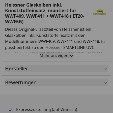
Heissner Glaskolben inkl.
Kunststoffeinsatz, montiert für
WWF409, WWF411 + WWF418 ( ET20-
WWF5G)
Dieses Original-Ersatzteil von Heissner ist ein
Glaskolben inkl. Kunststoffeinsatz mit den
Modellnummern WWF409, WWF411 und WWF418. Es
passt perfekt zu den Heissner SMARTLINE UVC-
Teichklärern 18W (WWF418-00), 11 W UVC (WWF411-
Mehr anzeigen
00) und 9 W Niedervolt (WWF409-00). Dieses Ersatzteil
ist von höchster Qualität und verlängert die
Hersteller
Lebensdauer Ihres Teichklärers erheblich. Verlassen
Sie sich auf das Original-Ersatzteil von Heissner.
Bewertungen
Expresszustellung (auf Wunsch)