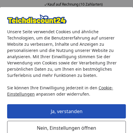
Kauf auf Rechnung (10 Zahlarten)
Alle Produkte
Mein Konto
Wunschl
Ein
Unsere Seite verwendet Cookies und ähnliche
4,92
/ 5
Suchen
Technologien, um die Benutzererfahrung auf unserer
Website zu verbessern, Inhalte und Anzeigen zu
Heissner Gehäuseschale (ET20-H4951 & ET20-H4952)
personalisieren und die Nutzung unserer Website zu
Startseite
analysieren. Mit Ihrer Einwilligung stimmen Sie der
Heissner Gehäuseschale (ET20-
Verwendung von Cookies sowie der Verarbeitung Ihrer
H4951 & ET20-H4952)
persönlichen Daten zu, um Ihnen ein bestmögliches
Surferlebnis und mehr Funktionen zu bieten.
Sie können Ihre Einwilligung jederzeit in den
Cookie-
Einstellungen
anpassen oder widerrufen.
Ja, verstanden
Nein, Einstellungen öffnen