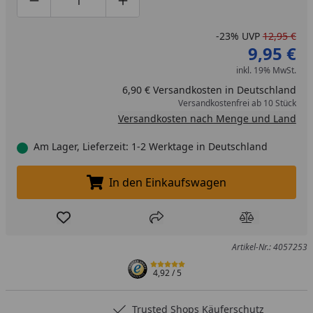
Produktmenge um eins verringern
Produktmenge manuell eingeben
Produktmenge um eins erhöhen
-23%
UVP
12,95 €
9,95 €
inkl. 19% MwSt.
6,90 € Versandkosten in Deutschland
Versandkostenfrei ab 10 Stück
Versandkosten nach Menge und Land
Am Lager, Lieferzeit: 1-2 Werktage in Deutschland
In den Einkaufswagen
In den Einkaufswagen legen
Produkt zur Wunschliste hinzufügen
Teilen
Produkt Ver
Artikel-Nr.: 4057253
4,92
/ 5
Trusted Shops Käuferschutz