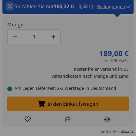
So zahlen Sie nur
180,32 €
(– 8,68 €)
Bedingungen
Menge
Produktmenge um eins verringern
Produktmenge manuell eingeben
Produktmenge um eins erhöhen
189,00 €
inkl. 19% MwSt.
Kostenfreier Versand in DE
Versandkosten nach Menge und Land
Am Lager, Lieferzeit: 2-3 Werktage in Deutschland
In den Einkaufswagen
In den Einkaufswagen legen
Produkt zur Wunschliste hinzufügen
Teilen
Produkt Ver
Artikel-Nr.: 1404494