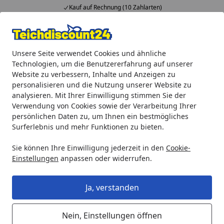
Kauf auf Rechnung (10 Zahlarten)
…
Alle Produkte
Mein Konto
Wunschl
Ein
Unsere Seite verwendet Cookies und ähnliche
4,92
/ 5
Suchen
Technologien, um die Benutzererfahrung auf unserer
Website zu verbessern, Inhalte und Anzeigen zu
Teichprodukte
Teichbau
Deko Elemente
Heissner Gart
personalisieren und die Nutzung unserer Website zu
Startseite
analysieren. Mit Ihrer Einwilligung stimmen Sie der
Heissner Gartenbrunnen-Sockel
Verwendung von Cookies sowie der Verarbeitung Ihrer
"Tower", black color, 39x39x68cm
persönlichen Daten zu, um Ihnen ein bestmögliches
Surferlebnis und mehr Funktionen zu bieten.
(016612-03)
Sie können Ihre Einwilligung jederzeit in den
Cookie-
Einstellungen
anpassen oder widerrufen.
Ja, verstanden
Nein, Einstellungen öffnen