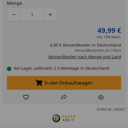
Menge
Produktmenge um eins verringern
Produktmenge manuell eingeben
Produktmenge um eins erhöhen
49,99 €
inkl. 19% MwSt.
6,90 € Versandkosten in Deutschland
Versandkostenfrei ab 2 Stück
Versandkosten nach Menge und Land
Am Lager, Lieferzeit: 2-3 Werktage in Deutschland
In den Einkaufswagen
In den Einkaufswagen legen
Produkt zur Wunschliste hinzufügen
Teilen
Produkt Ver
Artikel-Nr.: 288927
4,92
/ 5