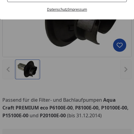
Datenschutz
Impressum
Produk
Vorheriges Bild anzeigen
Näc
Passend für die Filter- und Bachlaufpumpen
Aqua
Craft PREMIUM eco P6100E-00
,
P8100E-00, P10100E-00,
P15100E-00
und
P20100E-00
(bis 31.12.2014)