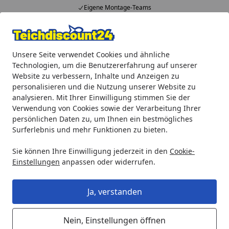
Eigene Montage-Teams
Alle Produkte
Mein Konto
Wunschl
Ein
Unsere Seite verwendet Cookies und ähnliche
4,92
/ 5
Suchen
Technologien, um die Benutzererfahrung auf unserer
Website zu verbessern, Inhalte und Anzeigen zu
Heissner Flügelrad für P20100E (ET10-ZP20E)
personalisieren und die Nutzung unserer Website zu
Startseite
analysieren. Mit Ihrer Einwilligung stimmen Sie der
Heissner Flügelrad für P20100E
Verwendung von Cookies sowie der Verarbeitung Ihrer
(ET10-ZP20E)
persönlichen Daten zu, um Ihnen ein bestmögliches
Surferlebnis und mehr Funktionen zu bieten.
Sie können Ihre Einwilligung jederzeit in den
Cookie-
Einstellungen
anpassen oder widerrufen.
Ja, verstanden
Nein, Einstellungen öffnen