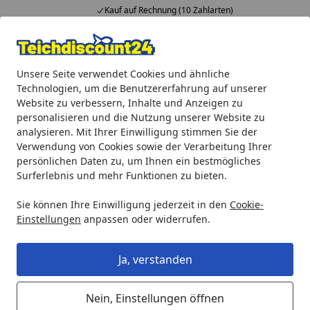
Kauf auf Rechnung (10 Zahlarten)
Alle Produkte
Mein Konto
Wunschl
Ein
Unsere Seite verwendet Cookies und ähnliche
4,92
/ 5
Suchen
Technologien, um die Benutzererfahrung auf unserer
Website zu verbessern, Inhalte und Anzeigen zu
Heissner Flügelrad für P15100E-00 (ET11-ZP15E)
personalisieren und die Nutzung unserer Website zu
Startseite
analysieren. Mit Ihrer Einwilligung stimmen Sie der
Heissner Flügelrad für P15100E-00
Verwendung von Cookies sowie der Verarbeitung Ihrer
(ET11-ZP15E)
persönlichen Daten zu, um Ihnen ein bestmögliches
Surferlebnis und mehr Funktionen zu bieten.
Sie können Ihre Einwilligung jederzeit in den
Cookie-
Einstellungen
anpassen oder widerrufen.
Ja, verstanden
Nein, Einstellungen öffnen