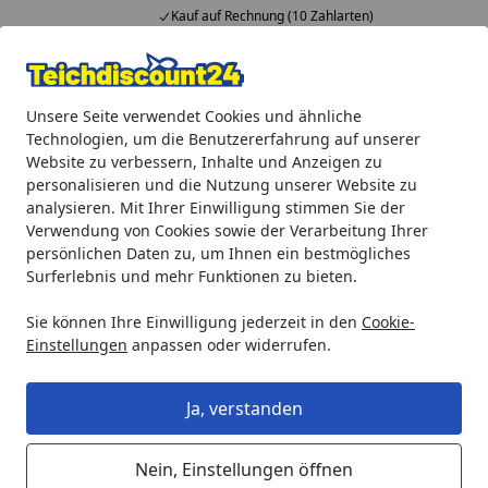
Kauf auf Rechnung (10 Zahlarten)
Alle Produkte
Mein Konto
Wunschl
Ein
Unsere Seite verwendet Cookies und ähnliche
4,92
/ 5
Suchen
Technologien, um die Benutzererfahrung auf unserer
Website zu verbessern, Inhalte und Anzeigen zu
Heissner Flügelrad für P10100E-00 (ET11-ZP10E)
personalisieren und die Nutzung unserer Website zu
Startseite
analysieren. Mit Ihrer Einwilligung stimmen Sie der
Heissner Flügelrad für P10100E-00
Verwendung von Cookies sowie der Verarbeitung Ihrer
(ET11-ZP10E)
persönlichen Daten zu, um Ihnen ein bestmögliches
Surferlebnis und mehr Funktionen zu bieten.
Sie können Ihre Einwilligung jederzeit in den
Cookie-
Einstellungen
anpassen oder widerrufen.
Ja, verstanden
Nein, Einstellungen öffnen