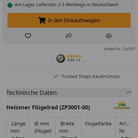
Am Lager, Lieferzeit: 2-3 Werktage in Deutschland
In den Einkaufswagen
In den Einkaufswagen legen
Produkt zur Wunschliste hinzufügen
Teilen
Produkt Ver
Artikel-Nr.: 334387
4,92
/ 5
Trusted Shops Käuferschutz
Technische Daten
Heissner Flügelrad (ZP3001-00)
Länge
Ø mm
Breite
Flügelfarbe
Art.-
mm
(Flügel)
mm
Nr.