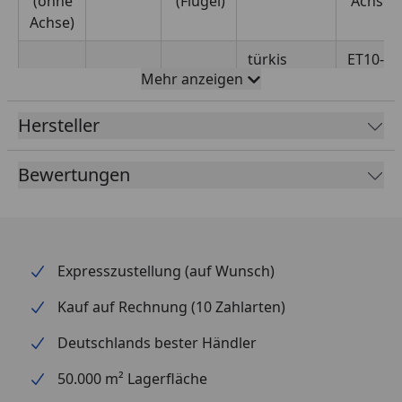
(ohne
(Flügel)
Achse
Achse)
türkis
ET10-
Mehr anzeigen
P311N
7,25
Hersteller
76,00
45,80
Bewertungen
Expresszustellung (auf Wunsch)
Kauf auf Rechnung (10 Zahlarten)
Deutschlands bester Händler
50.000 m² Lagerfläche