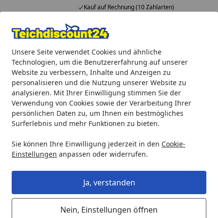
Kauf auf Rechnung (10 Zahlarten)
Alle Produkte
Mein Konto
Wunschl
Ein
Unsere Seite verwendet Cookies und ähnliche
4,92
/ 5
Suchen
Technologien, um die Benutzererfahrung auf unserer
Website zu verbessern, Inhalte und Anzeigen zu
Heissner Flügelrad (ZP3001-00)
personalisieren und die Nutzung unserer Website zu
Startseite
analysieren. Mit Ihrer Einwilligung stimmen Sie der
Heissner Flügelrad (ZP3001-00)
Verwendung von Cookies sowie der Verarbeitung Ihrer
persönlichen Daten zu, um Ihnen ein bestmögliches
Surferlebnis und mehr Funktionen zu bieten.
Sie können Ihre Einwilligung jederzeit in den
Cookie-
Einstellungen
anpassen oder widerrufen.
Ja, verstanden
Nein, Einstellungen öffnen