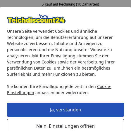
Kauf auf Rechnung (10 Zahlarten)
Alle Produkte
Mein Konto
Wunschl
Ein
Unsere Seite verwendet Cookies und ähnliche
4,92
/ 5
Suchen
Technologien, um die Benutzererfahrung auf unserer
Website zu verbessern, Inhalte und Anzeigen zu
Heissner Filterschwammset für HLF4950 + FPU7000 (ET10-FA
personalisieren und die Nutzung unserer Website zu
Startseite
analysieren. Mit Ihrer Einwilligung stimmen Sie der
Heissner Filterschwammset für
Verwendung von Cookies sowie der Verarbeitung Ihrer
HLF4950 + FPU7000 (ET10-FA421)
persönlichen Daten zu, um Ihnen ein bestmögliches
Surferlebnis und mehr Funktionen zu bieten.
Sie können Ihre Einwilligung jederzeit in den
Cookie-
Einstellungen
anpassen oder widerrufen.
Ja, verstanden
Nein, Einstellungen öffnen