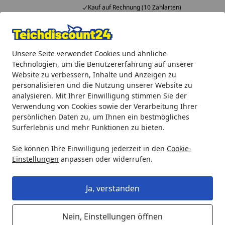
Kauf auf Rechnung (10 Zahlarten)
Alle Produkte
Mein Konto
Wunschl
Ein
Unsere Seite verwendet Cookies und ähnliche
4,92
/ 5
Suchen
Technologien, um die Benutzererfahrung auf unserer
Website zu verbessern, Inhalte und Anzeigen zu
Heissner Filterschwamm (ET10-FA401)
personalisieren und die Nutzung unserer Website zu
Startseite
analysieren. Mit Ihrer Einwilligung stimmen Sie der
Heissner Filterschwamm (ET10-
Verwendung von Cookies sowie der Verarbeitung Ihrer
FA401)
persönlichen Daten zu, um Ihnen ein bestmögliches
Surferlebnis und mehr Funktionen zu bieten.
Sie können Ihre Einwilligung jederzeit in den
Cookie-
Einstellungen
anpassen oder widerrufen.
Ja, verstanden
Nein, Einstellungen öffnen