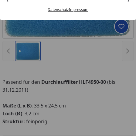
Datenschutz
Impressum
Produk
Vorheriges Bild anzeigen
Näc
Passend für den
Durchlauffilter
HLF4950-00
(bis
31.12.2011)
Maße (L x B)
: 33,5 x 24,5 cm
Loch (Ø)
: 3,2 cm
Struktur:
feinporig