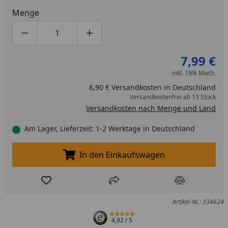
Menge
Produktmenge um eins verringern
Produktmenge manuell eingeben
Produktmenge um eins erhöhen
7,99 €
inkl. 19% MwSt.
6,90 € Versandkosten in Deutschland
Versandkostenfrei ab 13 Stück
Versandkosten nach Menge und Land
Am Lager, Lieferzeit: 1-2 Werktage in Deutschland
In den Einkaufswagen
In den Einkaufswagen legen
Produkt zur Wunschliste hinzufügen
Teilen
Produkt Ver
Artikel-Nr.: 334624
4,92
/ 5