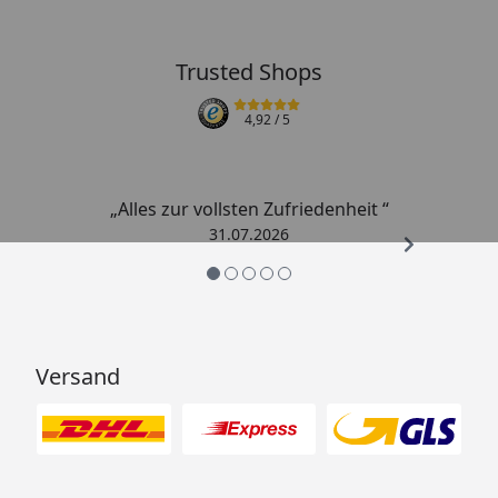
Trusted Shops
4,92
/ 5
„Alles zur vollsten Zufriedenheit “
31.07.2026
Versand