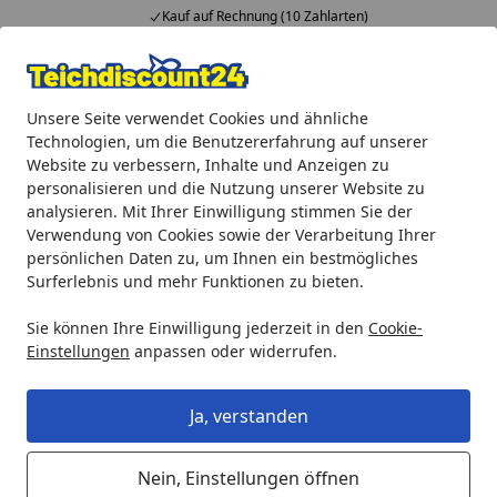
Kauf auf Rechnung (10 Zahlarten)
Alle Produkte
Mein Konto
Wunschl
Ein
Unsere Seite verwendet Cookies und ähnliche
4,92
/ 5
Suchen
Technologien, um die Benutzererfahrung auf unserer
Website zu verbessern, Inhalte und Anzeigen zu
Heissner Filterschwamm zu FA2000UV (ab 01/2016) (ET10-FA
personalisieren und die Nutzung unserer Website zu
Startseite
analysieren. Mit Ihrer Einwilligung stimmen Sie der
Heissner Filterschwamm zu
Verwendung von Cookies sowie der Verarbeitung Ihrer
FA2000UV (ab 01/2016) (ET10-FA21L)
persönlichen Daten zu, um Ihnen ein bestmögliches
Surferlebnis und mehr Funktionen zu bieten.
5
(3 Bewertungen)
Sie können Ihre Einwilligung jederzeit in den
Cookie-
Einstellungen
anpassen oder widerrufen.
Ja, verstanden
Nein, Einstellungen öffnen