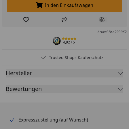
In den Einkaufswagen
In den Einkaufswagen legen
Produkt zur Wunschliste hinzufügen
Teilen
Produkt Ver
Artikel-Nr.: 293062
4,92
/ 5
Trusted Shops Käuferschutz
Hersteller
Bewertungen
Expresszustellung (auf Wunsch)