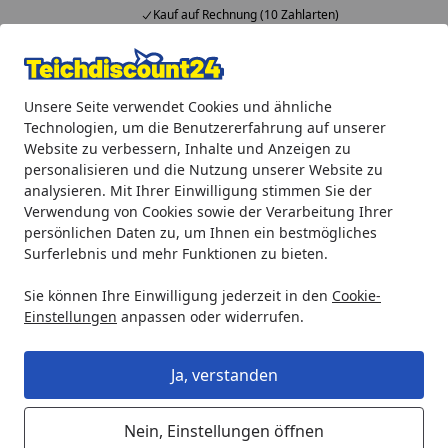
Kauf auf Rechnung (10 Zahlarten)
Alle Produkte
Mein Konto
Wunschl
Ein
Unsere Seite verwendet Cookies und ähnliche
4,92
/ 5
Suchen
Technologien, um die Benutzererfahrung auf unserer
Website zu verbessern, Inhalte und Anzeigen zu
Heissner Pumpenmotor (ET10-SP20E)
personalisieren und die Nutzung unserer Website zu
Startseite
analysieren. Mit Ihrer Einwilligung stimmen Sie der
Heissner Pumpenmotor (ET10-
Verwendung von Cookies sowie der Verarbeitung Ihrer
SP20E)
persönlichen Daten zu, um Ihnen ein bestmögliches
Surferlebnis und mehr Funktionen zu bieten.
Sie können Ihre Einwilligung jederzeit in den
Cookie-
Einstellungen
anpassen oder widerrufen.
Ja, verstanden
Nein, Einstellungen öffnen