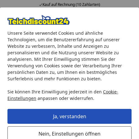
Kauf auf Rechnung (10 Zahlarten)
Alle Produkte
Mein Konto
Wunschl
Ein
Unsere Seite verwendet Cookies und ähnliche
4,92
/ 5
Suchen
Technologien, um die Benutzererfahrung auf unserer
Website zu verbessern, Inhalte und Anzeigen zu
Teichprodukte
Teichbeleuchtung
LED-Beleuchtung
He
personalisieren und die Nutzung unserer Website zu
Startseite
analysieren. Mit Ihrer Einwilligung stimmen Sie der
Heissner Teich- und Gartenlicht 3er-
Verwendung von Cookies sowie der Verarbeitung Ihrer
Set (U403-T)
persönlichen Daten zu, um Ihnen ein bestmögliches
Surferlebnis und mehr Funktionen zu bieten.
4.5
(2 Bewertungen)
Sie können Ihre Einwilligung jederzeit in den
Cookie-
Einstellungen
anpassen oder widerrufen.
Ja, verstanden
Nein, Einstellungen öffnen