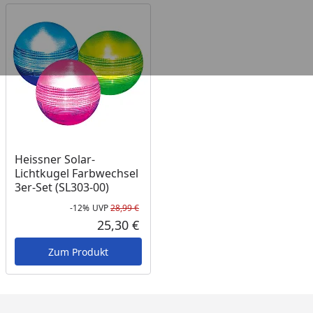
Heissner Solar-
Lichtkugel Farbwechsel
3er-Set (SL303-00)
-12%
UVP
28,99 €
Rabatt in Prozent
Ursprünglicher Preis
25,30 €
Aktueller Preis
Zum Produkt