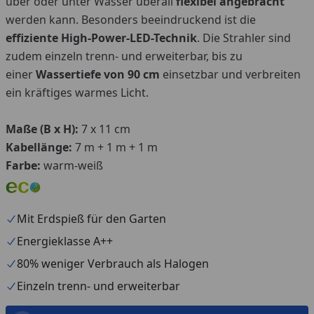
über oder unter Wasser überall
flexibel
angebracht
werden kann. Besonders beeindruckend ist die
effiziente High-Power-LED-Technik
. Die Strahler sind
zudem einzeln trenn- und erweiterbar, bis
zu
einer
Wassertiefe von 90 cm
einsetzbar und verbreiten
ein kräftiges warmes Licht.
Maße (B x H):
7 x 11 cm
Kabellänge:
7 m + 1 m + 1 m
Farbe:
warm-weiß
Mit Erdspieß für den Garten
Energieklasse A++
80% weniger Verbrauch als Halogen
Einzeln trenn- und erweiterbar