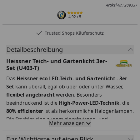
Artikel-Nr.: 209337
4,92
/ 5
Trusted Shops Käuferschutz
Detailbeschreibung
Heissner Teich- und Gartenlicht 3er-
Set (U403-T)
Das
Heissner eco LED-Teich- und Gartenlicht - 3er
Set
kann überall, egal ob über oder unter Wasser,
flexibel
angebracht
werden. Besonders
beeindruckend ist die
High-Power-LED-Technik,
die
80% effizienter
ist als herkömmliche Halogenlampen.
Die Strahler sind zudem einzeln trenn- und
Mehr anzeigen
erweiterbar, bis
zu einer
Wassertiefe von 90
cm
einsetzbar und verbreiten ein kräftiges warmes
Das Wichtigste auf einen Blick