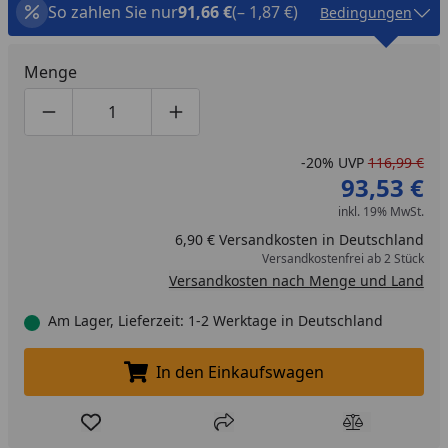
So zahlen Sie nur
91,66 €
(– 1,87 €)
Bedingungen
Menge
Produktmenge um eins verringern
Produktmenge manuell eingeben
Produktmenge um eins erhöhen
-20%
UVP
116,99 €
93,53 €
inkl. 19% MwSt.
6,90 € Versandkosten in Deutschland
Versandkostenfrei ab 2 Stück
Versandkosten nach Menge und Land
Am Lager, Lieferzeit: 1-2 Werktage in Deutschland
In den Einkaufswagen
In den Einkaufswagen legen
Produkt zur Wunschliste hinzufügen
Teilen
Produkt Ver